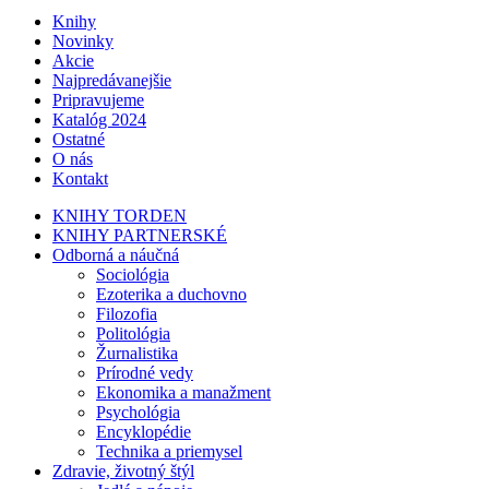
Knihy
Novinky
Akcie
Najpredávanejšie
Pripravujeme
Katalóg 2024
Ostatné
O nás
Kontakt
KNIHY TORDEN
KNIHY PARTNERSKÉ
Odborná a náučná
Sociológia
Ezoterika a duchovno
Filozofia
Politológia
Žurnalistika
Prírodné vedy
Ekonomika a manažment
Psychológia
Encyklopédie
Technika a priemysel
Zdravie, životný štýl