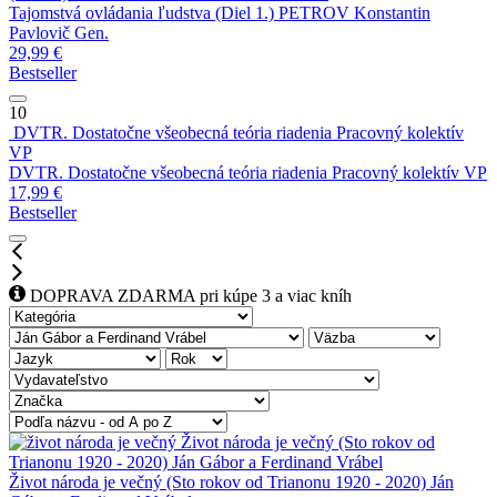
Tajomstvá ovládania ľudstva (Diel 1.)
PETROV Konstantin
Pavlovič Gen.
29,99
€
Bestseller
10
DVTR. Dostatočne všeobecná teória riadenia
Pracovný kolektív
VP
DVTR. Dostatočne všeobecná teória riadenia
Pracovný kolektív VP
17,99
€
Bestseller
DOPRAVA ZDARMA pri kúpe 3 a viac kníh
Život národa je večný (Sto rokov od
Trianonu 1920 - 2020)
Ján Gábor a Ferdinand Vrábel
Život národa je večný (Sto rokov od Trianonu 1920 - 2020)
Ján