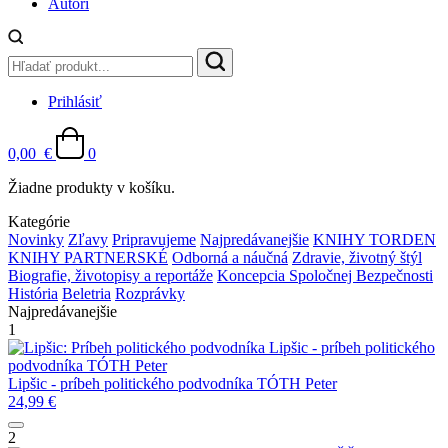
Autori
Prihlásiť
0,00
€
0
Žiadne produkty v košíku.
Kategórie
Novinky
Zľavy
Pripravujeme
Najpredávanejšie
KNIHY TORDEN
KNIHY PARTNERSKÉ
Odborná a náučná
Zdravie, životný štýl
Biografie, životopisy a reportáže
Koncepcia Spoločnej Bezpečnosti
História
Beletria
Rozprávky
Najpredávanejšie
1
Lipšic - príbeh politického
podvodníka
TÓTH Peter
Lipšic - príbeh politického podvodníka
TÓTH Peter
24,99
€
2