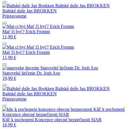
Baltské duše
Jan BROKKEN
Baltské duše
Jan BROKKEN
Pripravujeme
Mať či byť?
Erich Fromm
Mať či byť?
Erich Fromm
11,99
€
Mať či byť?
Erich Fromm
Mať či byť?
Erich Fromm
11,99
€
Staroveké liečenie
Dr. Josh Axe
Staroveké liečenie
Dr. Josh Axe
19,99
€
Baltské duše
Jan BROKKEN
Baltské duše
Jan BROKKEN
Pripravujeme
Klíč k pochopení
Koncepce obecné bezpečnosti
SIAR
Klíč k pochopení Koncepce obecné bezpečnosti
SIAR
16,99
€