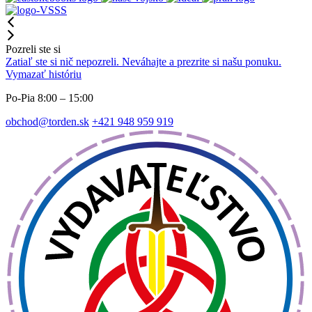
Pozreli ste si
Zatiaľ ste si nič nepozreli. Neváhajte a prezrite si našu ponuku.
Vymazať históriu
Po-Pia 8:00 – 15:00
obchod@torden.sk
+421 948 959 919