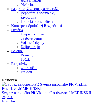
Jedlá a nápoje
Medicína
Biografie, životopisy a reportáže
Reportáže a spomienky
Životopisy
Politickí predstavitelia
Koncepcia Spoločnej Bezpečnosti
História
Utajované dejiny
Svetové dejiny
Vojenské dejiny
Dejiny krajín
Beletria
Romány
Poézia
Rozprávky
Zahraničné
Pre deti
Najnovšia
Svojráz národného PR
Vladimír
Rostislavovič MEDINSKIJ
Svojráz národného PR
Vladimír Rostislavovič MEDINSKIJ
24,99
€
Novinka