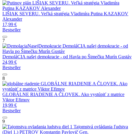
LIŠIAK SEVERU. Veľká stratégia Vladimíra
Putina
KAZAKOV Alexander
LIŠIAK SEVERU. Veľká stratégia Vladimíra Putina
KAZAKOV
Alexander
17,99
€
Bestseller
7
DemoláCIA našej demokracie - od
Havla po Šimečku
Murín Gustáv
DemoláCIA našej demokracie - od Havla po Šimečku
Murín Gustáv
24,99
€
Bestseller
8
GLOBÁLNE RIADENIE A ČLOVEK. Ako
vystúpiť z matrice
Viktor Efimov
GLOBÁLNE RIADENIE A ČLOVEK. Ako vystúpiť z matrice
Viktor Efimov
19,99
€
Bestseller
9
Tajomstvá ovládania ľudstva
(Diel 1.)
PETROV Konstantin Pavlovič Gen.