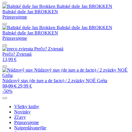
Baltské duše
Jan BROKKEN
Baltské duše
Jan BROKKEN
Pripravujeme
Baltské duše
Jan BROKKEN
Baltské duše
Jan BROKKEN
Pripravujeme
Prečo? Zvieratá
Prečo? Zvieratá
13,99
€
Núdzový stav (de iure a de facto) / 2 zväzky
NOÉ
Gréta
Núdzový stav (de iure a de facto) / 2 zväzky
NOÉ Gréta
59,99
€
29,99
€
-50%
Všetky knihy
Novinky
Zľavy
Pripravujeme
Najpredávanejšie