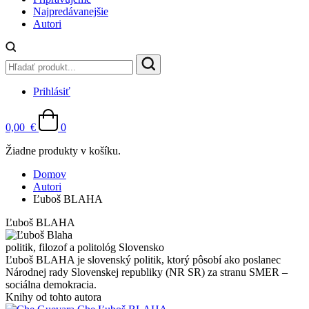
Najpredávanejšie
Autori
Prihlásiť
0,00
€
0
Žiadne produkty v košíku.
Domov
Autori
Ľuboš BLAHA
Ľuboš BLAHA
politik, filozof a politológ
Slovensko
Ľuboš BLAHA je slovenský politik, ktorý pôsobí ako poslanec
Národnej rady Slovenskej republiky (NR SR) za stranu SMER –
sociálna demokracia.
Knihy od tohto autora