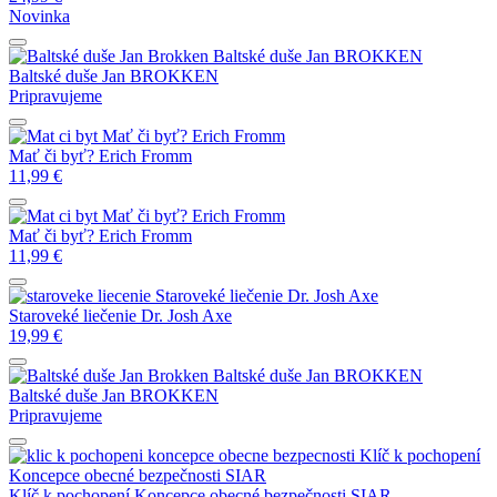
Novinka
Baltské duše
Jan BROKKEN
Baltské duše
Jan BROKKEN
Pripravujeme
Mať či byť?
Erich Fromm
Mať či byť?
Erich Fromm
11,99
€
Mať či byť?
Erich Fromm
Mať či byť?
Erich Fromm
11,99
€
Staroveké liečenie
Dr. Josh Axe
Staroveké liečenie
Dr. Josh Axe
19,99
€
Baltské duše
Jan BROKKEN
Baltské duše
Jan BROKKEN
Pripravujeme
Klíč k pochopení
Koncepce obecné bezpečnosti
SIAR
Klíč k pochopení Koncepce obecné bezpečnosti
SIAR