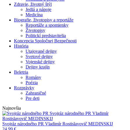
Zdravie, životný štýl
Jedlá a nápoje
Medicína
Biografie, životopisy a reportáže
Reportáže a spomienky
Životopisy
Politickí predstavitelia
Koncepcia Spoločnej Bezpečnosti
História
Utajované dejiny
Svetové dejiny
Vojenské dejiny
Dejiny krajín
Beletria
Romány
Poézia
Rozprávky
Zahraničné
Pre deti
Najnovšia
Svojráz národného PR
Vladimír
Rostislavovič MEDINSKIJ
Svojráz národného PR
Vladimír Rostislavovič MEDINSKIJ
24,99
€