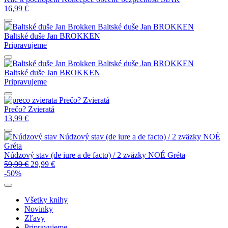
16,99
€
Baltské duše
Jan BROKKEN
Baltské duše
Jan BROKKEN
Pripravujeme
Baltské duše
Jan BROKKEN
Baltské duše
Jan BROKKEN
Pripravujeme
Prečo? Zvieratá
Prečo? Zvieratá
13,99
€
Núdzový stav (de iure a de facto) / 2 zväzky
NOÉ
Gréta
Núdzový stav (de iure a de facto) / 2 zväzky
NOÉ Gréta
59,99
€
29,99
€
-50%
Všetky knihy
Novinky
Zľavy
Pripravujeme