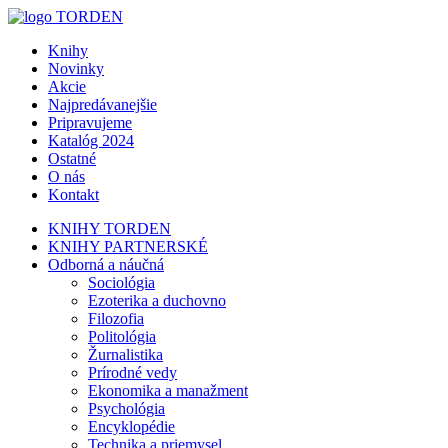
Knihy
Novinky
Akcie
Najpredávanejšie
Pripravujeme
Katalóg 2024
Ostatné
O nás
Kontakt
KNIHY TORDEN
KNIHY PARTNERSKÉ
Odborná a náučná
Sociológia
Ezoterika a duchovno
Filozofia
Politológia
Žurnalistika
Prírodné vedy
Ekonomika a manažment
Psychológia
Encyklopédie
Technika a priemysel