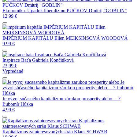
PUČKOV Dmitrij "GOBLIN"
Ekonomika. Úpadok liberalizmu
PUČKOV Dmitrij "GOBLIN"
12,99
€
IMPÉRIUM KAPITÁLU
Ellen
MEIKSINSOVÁ WOODOVÁ
IMPÉRIUM KAPITÁLU
Ellen MEIKSINSOVÁ WOODOVÁ
9,99
€
Inspirace Baťa
Gabriela Končitíková
Inspirace Baťa
Gabriela Končitíková
23,99
€
Vypredané
Je
vývoj súčasného kapitalizmu zárukou prosperity alebo ... ?
Ľubomír
Húska
Je vývoj súčasného kapitalizmu zárukou prosperity alebo ... ?
Ľubomír Húska
4,99
€
Kapitalizmus
zainteresovaných strán
Klaus SCHWAB
Kapitalizmus zainteresovaných strán
Klaus SCHWAB