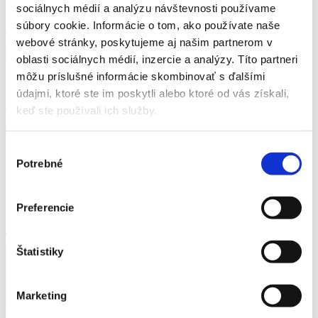
14,99
€
sociálnych médií a analýzu návštevnosti používame
Bestseller
súbory cookie. Informácie o tom, ako používate naše
9
webové stránky, poskytujeme aj našim partnerom v
Kapitalizmus
oblasti sociálnych médií, inzercie a analýzy. Títo partneri
zainteresovaných strán
Klaus SCHWAB
môžu príslušné informácie skombinovať s ďalšími
Kapitalizmus zainteresovaných strán
Klaus SCHWAB
19,99
€
údajmi, ktoré ste im poskytli alebo ktoré od vás získali,
keď ste používali ich služby.
10
SLOBODNÁ TRŽNÁ EKONOMIKA JE KATASTROFA
KYSUCKÝ Pavol Peter
Výber
SLOBODNÁ TRŽNÁ EKONOMIKA JE KATASTROFA
Potrebné
súhlasu
KYSUCKÝ Pavol Peter
17,99
€
Preferencie
DOPRAVA ZDARMA pri kúpe 3 a viac kníh
Štatistiky
Marketing
23 věcí, které vám neřeknou o kapitalismu
Ha-Joon