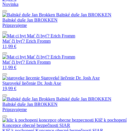
Novinka
Baltské duše
Jan BROKKEN
Baltské duše
Jan BROKKEN
Pripravujeme
Mať či byť?
Erich Fromm
Mať či byť?
Erich Fromm
11,99
€
Mať či byť?
Erich Fromm
Mať či byť?
Erich Fromm
11,99
€
Staroveké liečenie
Dr. Josh Axe
Staroveké liečenie
Dr. Josh Axe
19,99
€
Baltské duše
Jan BROKKEN
Baltské duše
Jan BROKKEN
Pripravujeme
Klíč k pochopení
Koncepce obecné bezpečnosti
SIAR
Klíč k pochopení Koncepce obecné bezpečnosti
SIAR