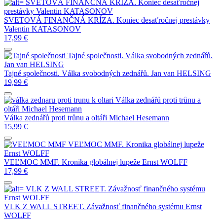
SVETOVÁ FINANČNÁ KRÍZA. Koniec desaťročnej
prestávky
Valentin KATASONOV
SVETOVÁ FINANČNÁ KRÍZA. Koniec desaťročnej prestávky
Valentin KATASONOV
17,99
€
Tajné společnosti. Válka svobodných zednářů.
Jan van HELSING
Tajné společnosti. Válka svobodných zednářů.
Jan van HELSING
19,99
€
Válka zednářů proti trůnu a
oltáři
Michael Hesemann
Válka zednářů proti trůnu a oltáři
Michael Hesemann
15,99
€
VEĽMOC MMF. Kronika globálnej lupeže
Ernst WOLFF
VEĽMOC MMF. Kronika globálnej lupeže
Ernst WOLFF
17,99
€
VLK Z WALL STREET. Závažnosť finančného systému
Ernst WOLFF
VLK Z WALL STREET. Závažnosť finančného systému
Ernst
WOLFF