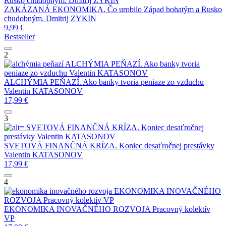
Rusko chudobným.
Dmitrij ZYKIN
ZAKÁZANÁ EKONOMIKA. Čo urobilo Západ bohatým a Rusko
chudobným.
Dmitrij ZYKIN
9,99
€
Bestseller
2
ALCHÝMIA PEŇAZÍ. Ako banky tvoria
peniaze zo vzduchu
Valentin KATASONOV
ALCHÝMIA PEŇAZÍ. Ako banky tvoria peniaze zo vzduchu
Valentin KATASONOV
17,99
€
3
SVETOVÁ FINANČNÁ KRÍZA. Koniec desaťročnej
prestávky
Valentin KATASONOV
SVETOVÁ FINANČNÁ KRÍZA. Koniec desaťročnej prestávky
Valentin KATASONOV
17,99
€
4
EKONOMIKA INOVAČNÉHO
ROZVOJA
Pracovný kolektív VP
EKONOMIKA INOVAČNÉHO ROZVOJA
Pracovný kolektív
VP