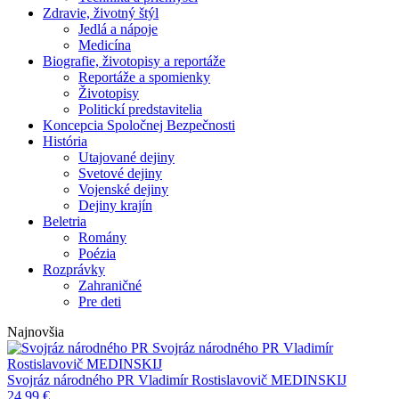
Zdravie, životný štýl
Jedlá a nápoje
Medicína
Biografie, životopisy a reportáže
Reportáže a spomienky
Životopisy
Politickí predstavitelia
Koncepcia Spoločnej Bezpečnosti
História
Utajované dejiny
Svetové dejiny
Vojenské dejiny
Dejiny krajín
Beletria
Romány
Poézia
Rozprávky
Zahraničné
Pre deti
Najnovšia
Svojráz národného PR
Vladimír
Rostislavovič MEDINSKIJ
Svojráz národného PR
Vladimír Rostislavovič MEDINSKIJ
24,99
€