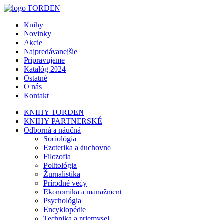
Knihy
Novinky
Akcie
Najpredávanejšie
Pripravujeme
Katalóg 2024
Ostatné
O nás
Kontakt
KNIHY TORDEN
KNIHY PARTNERSKÉ
Odborná a náučná
Sociológia
Ezoterika a duchovno
Filozofia
Politológia
Žurnalistika
Prírodné vedy
Ekonomika a manažment
Psychológia
Encyklopédie
Technika a priemysel