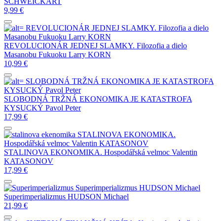
SCHWEICKART
9,99
€
REVOLUCIONÁR JEDNEJ SLAMKY. Filozofia a dielo
Masanobu Fukuoku
Larry KORN
REVOLUCIONÁR JEDNEJ SLAMKY. Filozofia a dielo
Masanobu Fukuoku
Larry KORN
10,99
€
SLOBODNÁ TRŽNÁ EKONOMIKA JE KATASTROFA
KYSUCKÝ Pavol Peter
SLOBODNÁ TRŽNÁ EKONOMIKA JE KATASTROFA
KYSUCKÝ Pavol Peter
17,99
€
STALINOVA EKONOMIKA.
Hospodářská velmoc
Valentin KATASONOV
STALINOVA EKONOMIKA. Hospodářská velmoc
Valentin
KATASONOV
17,99
€
Superimperializmus
HUDSON Michael
Superimperializmus
HUDSON Michael
21,99
€