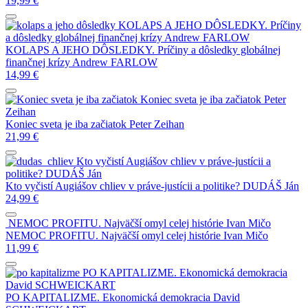
19,99
€
KOLAPS A JEHO DÔSLEDKY. Príčiny
a dôsledky globálnej finančnej krízy
Andrew FARLOW
KOLAPS A JEHO DÔSLEDKY. Príčiny a dôsledky globálnej
finančnej krízy
Andrew FARLOW
14,99
€
Koniec sveta je iba začiatok
Peter
Zeihan
Koniec sveta je iba začiatok
Peter Zeihan
21,99
€
Kto vyčistí Augiášov chliev v práve-justícii a
politike?
DUDÁŠ Ján
Kto vyčistí Augiášov chliev v práve-justícii a politike?
DUDÁŠ Ján
24,99
€
NEMOC PROFITU. Najväčší omyl celej histórie
Ivan Mičo
NEMOC PROFITU. Najväčší omyl celej histórie
Ivan Mičo
11,99
€
PO KAPITALIZME. Ekonomická demokracia
David SCHWEICKART
PO KAPITALIZME. Ekonomická demokracia
David