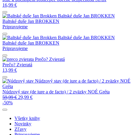
16,99
€
Baltské duše
Jan BROKKEN
Baltské duše
Jan BROKKEN
Pripravujeme
Baltské duše
Jan BROKKEN
Baltské duše
Jan BROKKEN
Pripravujeme
Prečo? Zvieratá
Prečo? Zvieratá
13,99
€
Núdzový stav (de iure a de facto) / 2 zväzky
NOÉ
Gréta
Núdzový stav (de iure a de facto) / 2 zväzky
NOÉ Gréta
59,99
€
29,99
€
-50%
Všetky knihy
Novinky
Zľavy
Pripravujeme