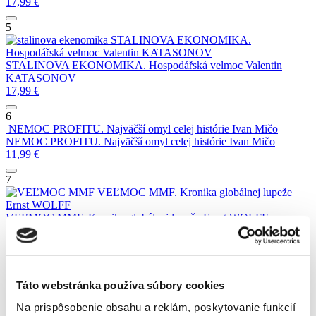
17,99
€
5
STALINOVA EKONOMIKA.
Hospodářská velmoc
Valentin KATASONOV
STALINOVA EKONOMIKA. Hospodářská velmoc
Valentin
KATASONOV
17,99
€
6
NEMOC PROFITU. Najväčší omyl celej histórie
Ivan Mičo
NEMOC PROFITU. Najväčší omyl celej histórie
Ivan Mičo
11,99
€
7
VEĽMOC MMF. Kronika globálnej lupeže
Ernst WOLFF
VEĽMOC MMF. Kronika globálnej lupeže
Ernst WOLFF
17,99
€
8
VLK Z WALL STREET. Závažnosť finančného systému
Ernst WOLFF
Táto webstránka používa súbory cookies
VLK Z WALL STREET. Závažnosť finančného systému
Ernst
WOLFF
Na prispôsobenie obsahu a reklám, poskytovanie funkcií