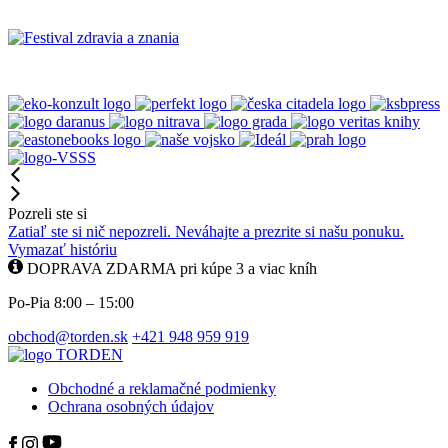
Pozreli ste si
Zatiaľ ste si nič nepozreli. Neváhajte a prezrite si našu ponuku.
Vymazať históriu
DOPRAVA ZDARMA pri kúpe 3 a viac kníh
Po-Pia 8:00 – 15:00
obchod@torden.sk
+421 948 959 919
Obchodné a reklamačné podmienky
Ochrana osobných údajov