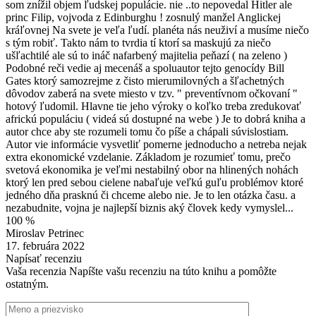
som znížil objem ľudskej populácie. nie ..to nepovedal Hitler ale
princ Filip, vojvoda z Edinburghu ! zosnulý manžel Anglickej
kráľovnej Na svete je veľa ľudí. planéta nás neuživí a musíme niečo
s tým robiť. Takto nám to tvrdia tí ktorí sa maskujú za niečo
ušľachtilé ale sú to ináč nafarbený majitelia peňazí ( na zeleno )
Podobné reči vedie aj mecenáš a spoluautor tejto genocídy Bill
Gates ktorý samozrejme z čisto mierumilovných a šľachetných
dôvodov zaberá na svete miesto v tzv. " preventívnom očkovaní "
hotový ľudomil. Hlavne tie jeho výroky o koľko treba zredukovať
africkú populáciu ( videá sú dostupné na webe ) Je to dobrá kniha a
autor chce aby ste rozumeli tomu čo píše a chápali súvislostiam.
Autor vie informácie vysvetliť pomerne jednoducho a netreba nejak
extra ekonomické vzdelanie. Základom je rozumieť tomu, prečo
svetová ekonomika je veľmi nestabilný obor na hlinených nohách
ktorý len pred sebou cielene nabaľuje veľkú guľu problémov ktoré
jedného dňa prasknú či chceme alebo nie. Je to len otázka času. a
nezabudnite, vojna je najlepší biznis aký človek kedy vymyslel...
100 %
Miroslav Petrinec
17. februára 2022
Napísať recenziu
Vaša recenzia
Napíšte vašu recenziu na túto knihu a pomôžte
ostatným.