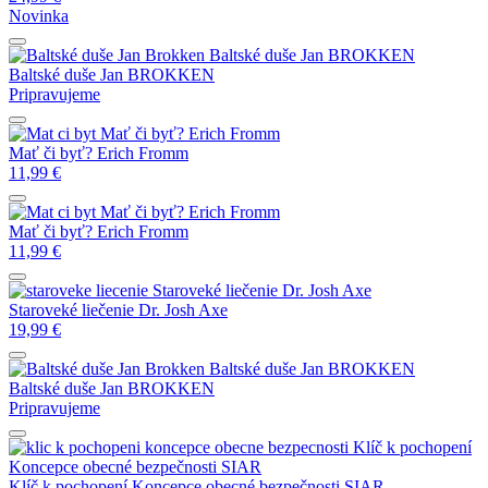
Novinka
Baltské duše
Jan BROKKEN
Baltské duše
Jan BROKKEN
Pripravujeme
Mať či byť?
Erich Fromm
Mať či byť?
Erich Fromm
11,99
€
Mať či byť?
Erich Fromm
Mať či byť?
Erich Fromm
11,99
€
Staroveké liečenie
Dr. Josh Axe
Staroveké liečenie
Dr. Josh Axe
19,99
€
Baltské duše
Jan BROKKEN
Baltské duše
Jan BROKKEN
Pripravujeme
Klíč k pochopení
Koncepce obecné bezpečnosti
SIAR
Klíč k pochopení Koncepce obecné bezpečnosti
SIAR