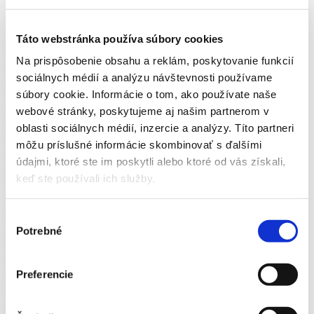
WOLFF
14,99
€
5
Táto webstránka používa súbory cookies
IMPÉRIUM KAPITÁLU
Ellen MEIKSINSOVÁ
Na prispôsobenie obsahu a reklám, poskytovanie funkcií
WOODOVÁ
IMPÉRIUM KAPITÁLU
Ellen MEIKSINSOVÁ WOODOVÁ
sociálnych médií a analýzu návštevnosti používame
9,99
€
súbory cookie. Informácie o tom, ako používate naše
webové stránky, poskytujeme aj našim partnerom v
6
SLOBODNÁ TRŽNÁ EKONOMIKA JE KATASTROFA
oblasti sociálnych médií, inzercie a analýzy. Títo partneri
KYSUCKÝ Pavol Peter
môžu príslušné informácie skombinovať s ďalšími
SLOBODNÁ TRŽNÁ EKONOMIKA JE KATASTROFA
údajmi, ktoré ste im poskytli alebo ktoré od vás získali,
KYSUCKÝ Pavol Peter
17,99
€
keď ste používali ich služby.
7
Kapitalizmus zainteresovaných strán
Klaus SCHWAB
Výber
Kapitalizmus zainteresovaných strán
Klaus SCHWAB
Potrebné
súhlasu
19,99
€
8
Preferencie
Co nesmíte vědět!
Michael MORRIS
Co nesmíte vědět!
Michael MORRIS
17,99
€