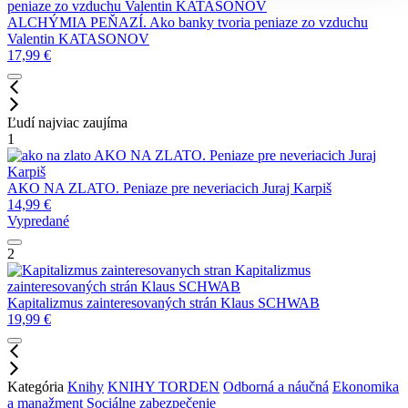
peniaze zo vzduchu
Valentin KATASONOV
ALCHÝMIA PEŇAZÍ. Ako banky tvoria peniaze zo vzduchu
Valentin KATASONOV
17,99
€
Ľudí najviac zaujíma
1
AKO NA ZLATO. Peniaze pre neveriacich
Juraj
Karpiš
AKO NA ZLATO. Peniaze pre neveriacich
Juraj Karpiš
14,99
€
Vypredané
2
Kapitalizmus
zainteresovaných strán
Klaus SCHWAB
Kapitalizmus zainteresovaných strán
Klaus SCHWAB
19,99
€
Kategória
Knihy
KNIHY TORDEN
Odborná a náučná
Ekonomika
a manažment
Sociálne zabezpečenie