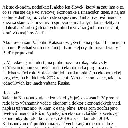
Ak ste ekonóm, podnikateľ, alebo len človek, ktorý sa zaujíma o to,
čo sa vlastne deje vo svetovej ekonomike a financiách dnes, a najmä
čo bude diať zajtra, vybrali ste si správne. Kniha Svetová finančná
kríza sa stane vaším verným sprievodcom. Labyrintom spletitých
udalostí a zákulisných tajných dohôd uzatváranými mocnosťami,
ktoré vás majú ovládať.
Ako hovorí sám Valentin Katasonov: „Svet je na pokraji finančného
cunami. Prechádza do neznámej historickej éry, do novej kvality.“
Buďte pripravení.
…V nedávnej minulosti, na prahu nového roka, bola vždy
kľúčovou témou svetových médií ekonomická prognóza na
nadchádzajúci rok. V decembri tohto roku bola téma ekonomickej
prognózy na budúci rok 2022 v tieni. Ako na celom svete, tak aj v
jednotlivých krajinách vrátane Ruska.
Recenzie
Valentin Katasonov nie je len tak obyčajný spisovateľ. V prvom
rade je to významný vedec, ekonóm a doktor ekonomických vied,
napísal už viac ako 40 kníh k danej téme. Dnes som dočítal jeho
Svetovú finančnú krízu. Vynikajúca ekonomická štúdia svetovej
ekonomiky do roku konca roka 2018 a začiatku roku 2019.
Katasonov nemá problém nazývať veci pravým menom a bez