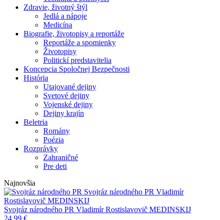
Zdravie, životný štýl
Jedlá a nápoje
Medicína
Biografie, životopisy a reportáže
Reportáže a spomienky
Životopisy
Politickí predstavitelia
Koncepcia Spoločnej Bezpečnosti
História
Utajované dejiny
Svetové dejiny
Vojenské dejiny
Dejiny krajín
Beletria
Romány
Poézia
Rozprávky
Zahraničné
Pre deti
Najnovšia
Svojráz národného PR
Vladimír
Rostislavovič MEDINSKIJ
Svojráz národného PR
Vladimír Rostislavovič MEDINSKIJ
24,99
€