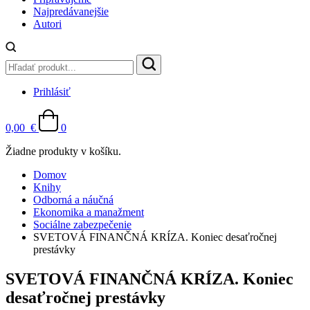
Najpredávanejšie
Autori
Prihlásiť
0,00
€
0
Žiadne produkty v košíku.
Domov
Knihy
Odborná a náučná
Ekonomika a manažment
Sociálne zabezpečenie
SVETOVÁ FINANČNÁ KRÍZA. Koniec desaťročnej
prestávky
SVETOVÁ FINANČNÁ KRÍZA. Koniec
desaťročnej prestávky