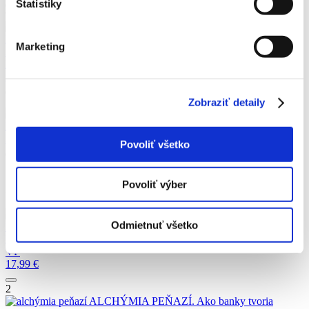
Štatistiky
9
REVOLUCIONÁR JEDNEJ SLAMKY. Filozofia a dielo
Masanobu Fukuoku
Larry KORN
Marketing
REVOLUCIONÁR JEDNEJ SLAMKY. Filozofia a dielo
Masanobu Fukuoku
Larry KORN
10,99
€
10
Zobraziť detaily
Koniec sveta je iba začiatok
Peter Zeihan
Koniec sveta je iba začiatok
Peter Zeihan
21,99
€
Povoliť všetko
Povoliť výber
Najpredávanejšie z ponuky
1
EKONOMIKA INOVAČNÉHO
Odmietnuť všetko
ROZVOJA
Pracovný kolektív VP
EKONOMIKA INOVAČNÉHO ROZVOJA
Pracovný kolektív
VP
17,99
€
2
ALCHÝMIA PEŇAZÍ. Ako banky tvoria