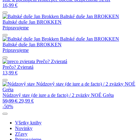
16,99
€
Baltské duše
Jan BROKKEN
Baltské duše
Jan BROKKEN
Pripravujeme
Baltské duše
Jan BROKKEN
Baltské duše
Jan BROKKEN
Pripravujeme
Prečo? Zvieratá
Prečo? Zvieratá
13,99
€
Núdzový stav (de iure a de facto) / 2 zväzky
NOÉ
Gréta
Núdzový stav (de iure a de facto) / 2 zväzky
NOÉ Gréta
59,99
€
29,99
€
-50%
Všetky knihy
Novinky
Zľavy
Pripravujeme