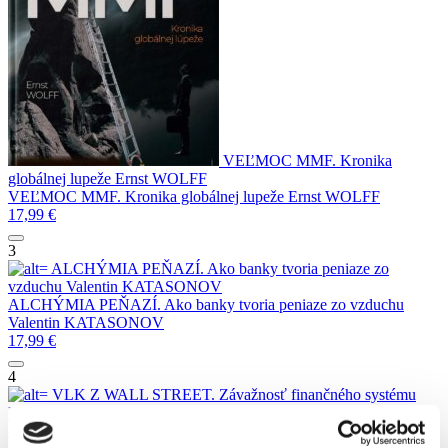
VEĽMOC MMF. Kronika
globálnej lupeže
Ernst WOLFF
VEĽMOC MMF. Kronika globálnej lupeže
Ernst WOLFF
17,99
€
3
ALCHÝMIA PEŇAZÍ. Ako banky tvoria peniaze zo
vzduchu
Valentin KATASONOV
ALCHÝMIA PEŇAZÍ. Ako banky tvoria peniaze zo vzduchu
Valentin KATASONOV
17,99
€
4
VLK Z WALL STREET. Závažnosť finančného systému
Ernst WOLFF
VLK Z WALL STREET. Závažnosť finančného systému
Ernst