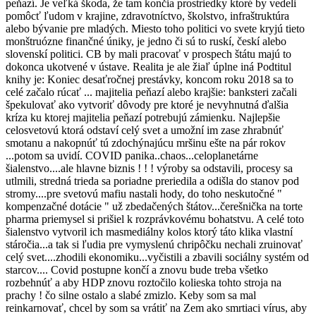
peňazí. Je veľká škoda, že tam končia prostriedky ktoré by vedeli
pomôcť ľudom v krajine, zdravotníctvo, školstvo, infraštruktúra
alebo bývanie pre mladých. Miesto toho politici vo svete kryjú tieto
monštruózne finančné úniky, je jedno či sú to ruskí, českí alebo
slovenskí politici. CB by mali pracovať v prospech štátu majú to
dokonca ukotvené v ústave. Realita je ale žiaľ úplne iná Podtitul
knihy je: Koniec desaťročnej prestávky, koncom roku 2018 sa to
celé začalo rúcať ... majitelia peňazí alebo krajšie: banksteri začali
špekulovať ako vytvoriť dôvody pre ktoré je nevyhnutná ďalšia
kríza ku ktorej majitelia peňazí potrebujú zámienku. Najlepšie
celosvetovú ktorá odstaví celý svet a umožní im zase zhrabnúť
smotanu a nakopnúť tú zdochýnajúcu mršinu ešte na pár rokov
...potom sa uvidí. COVID panika..chaos...celoplanetárne
šialenstvo....ale hlavne biznis ! ! ! výroby sa odstavili, procesy sa
utlmili, stredná trieda sa poriadne preriedila a odišla do stanov pod
stromy....pre svetovú mafiu nastali hody, do toho neskutočné "
kompenzačné dotácie " už zbedačených štátov...čerešnička na torte
pharma priemysel si prišiel k rozprávkovému bohatstvu. A celé toto
šialenstvo vytvoril ich masmediálny kolos ktorý táto klika vlastní
stáročia...a tak si ľudia pre vymyslenú chripôčku nechali zruinovať
celý svet....zhodili ekonomiku...vyčistili a zbavili sociálny systém od
starcov.... Covid postupne končí a znovu bude treba všetko
rozbehnúť a aby HDP znovu roztočilo kolieska tohto stroja na
prachy ! čo silne ostalo a slabé zmizlo. Keby som sa mal
reinkarnovať, chcel by som sa vrátiť na Zem ako smrtiaci vírus, aby