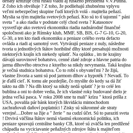
debaty kritizuje celú ruskú vládu aj ruského prezidenta V.V.Putina.
Z čoho ich obviňuje ? Z toho, že podliehajú zhubnému vplyvu
veľmi nebezpečnej skupine ľudí ktorých volá - majitelia peňazí.
Myslia sa tým majitelia svetových peňazí. Kto sú to tí tajomní " páni
sveta " a ako riadia v podstate celý chod sveta ? Katasonov
vysvetľuje ako svetovú ekonomiku riadia nadnárodné finančné
spoločnosti ako je Rímsky klub, MMF, SB, BIS, G-7 G-10, G-20,
G-30, a ten kto riadi ekonomiku a peniaze celého sveta defacto
ovláda a riadi aj samotný svet. Vytvárajú peniaze z nuly, následne
tvoria u jednotlivých štátov horibilné dlhy ktoré presahujú možnosti
niektorých krajín ich niekedy splatiť. Na oplátku , im tie krajiny
dávajú surovinové bohatstvo, cenné zlaté zdroje a hlavne patria do
jarma dlhového otroctva z ktorého sa nikdy nevymania. Taká krajina
je večná studnica bohatstva. Čo to robí s obyvateľmi ? že žijú,
vlastne živoria a sami sú pod jarmom dlhov a hypoték ? Nevadí. To
je ďalší cieľ. K tomu ale pozdejšie, čo myslíte do kedy sa dá žiť
takto na dlh ? Na dlh ktorý sa nikdy nedá splatiť ? je to celé len
bublina a oni to dobre vedia, že ich vlastné roky budované dielo je
jedna veľká pasca. V roku 2008 sme tu mali" krízu " ktorá prišla z
USA, povalila pár bánk ktorých likvidáciu mimochodom
zachraňovali daňoví poplatníci ! Zisky sú súkromné ale straty
verejné....Dobre sa žije a " žerie " na cudzí účet. Sú to paraziti sveta
! Drvivá väčšina štátov nemá vlastnú ekonomickú politiku, ich
peniaze spravujú centrálne banky CB, ktoré sú zväčša len predlžené
chápadla na vyciciavanie peňažných zdrojov štátu k majiteľom