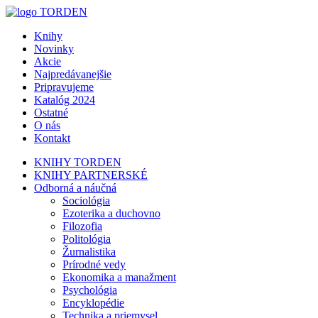
Knihy
Novinky
Akcie
Najpredávanejšie
Pripravujeme
Katalóg 2024
Ostatné
O nás
Kontakt
KNIHY TORDEN
KNIHY PARTNERSKÉ
Odborná a náučná
Sociológia
Ezoterika a duchovno
Filozofia
Politológia
Žurnalistika
Prírodné vedy
Ekonomika a manažment
Psychológia
Encyklopédie
Technika a priemysel