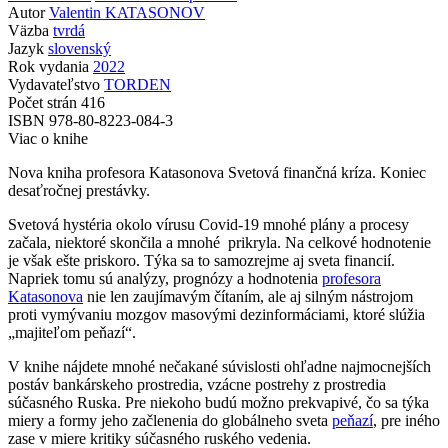
Autor
Valentin KATASONOV
Väzba
tvrdá
Jazyk
slovenský
Rok vydania
2022
Vydavateľstvo
TORDEN
Počet strán
416
ISBN
978-80-8223-084-3
Viac o knihe
Nova kniha profesora Katasonova Svetová finančná kríza. Koniec
desaťročnej prestávky.
Svetová hystéria okolo vírusu Covid-19 mnohé plány a procesy
začala, niektoré skončila a mnohé prikryla. Na celkové hodnotenie
je však ešte priskoro. Týka sa to samozrejme aj sveta financií.
Napriek tomu sú analýzy, prognózy a hodnotenia
profesora
Katasonova
nie len zaujímavým čítaním, ale aj silným nástrojom
proti vymývaniu mozgov masovými dezinformáciami, ktoré slúžia
„majiteľom peňazí“.
V knihe nájdete mnohé nečakané súvislosti ohľadne najmocnejších
postáv bankárskeho prostredia, vzácne postrehy z prostredia
súčasného Ruska. Pre niekoho budú možno prekvapivé, čo sa týka
miery a formy jeho začlenenia do globálneho sveta
peňazí
, pre iného
zase v miere kritiky súčasného ruského vedenia.