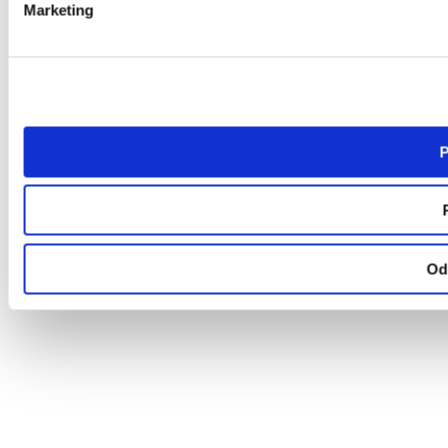
Marketing
P
Od