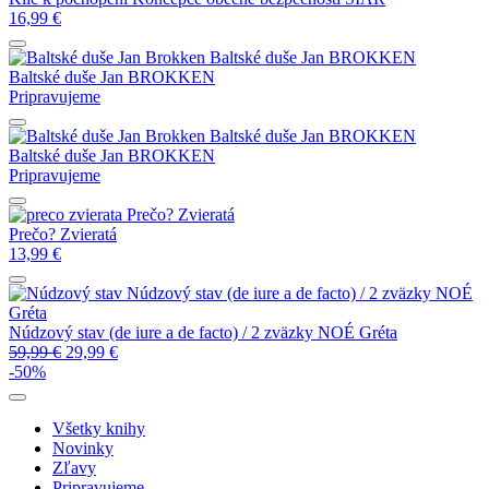
16,99
€
Baltské duše
Jan BROKKEN
Baltské duše
Jan BROKKEN
Pripravujeme
Baltské duše
Jan BROKKEN
Baltské duše
Jan BROKKEN
Pripravujeme
Prečo? Zvieratá
Prečo? Zvieratá
13,99
€
Núdzový stav (de iure a de facto) / 2 zväzky
NOÉ
Gréta
Núdzový stav (de iure a de facto) / 2 zväzky
NOÉ Gréta
59,99
€
29,99
€
-50%
Všetky knihy
Novinky
Zľavy
Pripravujeme