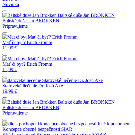
Novinka
Baltské duše
Jan BROKKEN
Baltské duše
Jan BROKKEN
Pripravujeme
Mať či byť?
Erich Fromm
Mať či byť?
Erich Fromm
11,99
€
Mať či byť?
Erich Fromm
Mať či byť?
Erich Fromm
11,99
€
Staroveké liečenie
Dr. Josh Axe
Staroveké liečenie
Dr. Josh Axe
19,99
€
Baltské duše
Jan BROKKEN
Baltské duše
Jan BROKKEN
Pripravujeme
Klíč k pochopení
Koncepce obecné bezpečnosti
SIAR
Klíč k pochopení Koncepce obecné bezpečnosti
SIAR