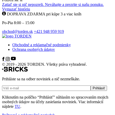
Zatiaľ ste si nič nepozreli. Neváhajte a prezrite si našu ponuku.
Vymazať históriu
DOPRAVA ZDARMA pri kúpe 3 a viac kníh
Po-Pia 8:00 – 15:00
obchod@torden.sk
+421 948 959 919
Obchodné a reklamačné podmienky
Ochrana osobných údajov
© 2019 - 2026 TORDEN. Všetky práva vyhradené.
Prihláste sa na odber noviniek a nič nezmeškáte.
Kliknutím na políčko “Prihlásiť” súhlasím so spracovaním mojich
osobných údajov na účely zasielania noviniek. Viac informácií
nájdete
TU
.