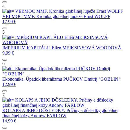
4
VEĽMOC MMF. Kronika globálnej lupeže
Ernst WOLFF
VEĽMOC MMF. Kronika globálnej lupeže
Ernst WOLFF
17,99
€
5
IMPÉRIUM KAPITÁLU
Ellen MEIKSINSOVÁ
WOODOVÁ
IMPÉRIUM KAPITÁLU
Ellen MEIKSINSOVÁ WOODOVÁ
9,99
€
6
Ekonomika. Úpadok liberalizmu
PUČKOV Dmitrij
"GOBLIN"
Ekonomika. Úpadok liberalizmu
PUČKOV Dmitrij "GOBLIN"
12,99
€
7
KOLAPS A JEHO DÔSLEDKY. Príčiny a dôsledky
globálnej finančnej krízy
Andrew FARLOW
KOLAPS A JEHO DÔSLEDKY. Príčiny a dôsledky globálnej
finančnej krízy
Andrew FARLOW
14,99
€