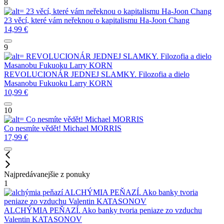
8
23 věcí, které vám neřeknou o kapitalismu
Ha-Joon Chang
23 věcí, které vám neřeknou o kapitalismu
Ha-Joon Chang
14,99
€
9
REVOLUCIONÁR JEDNEJ SLAMKY. Filozofia a dielo
Masanobu Fukuoku
Larry KORN
REVOLUCIONÁR JEDNEJ SLAMKY. Filozofia a dielo
Masanobu Fukuoku
Larry KORN
10,99
€
10
Co nesmíte vědět!
Michael MORRIS
Co nesmíte vědět!
Michael MORRIS
17,99
€
Najpredávanejšie z ponuky
1
ALCHÝMIA PEŇAZÍ. Ako banky tvoria
peniaze zo vzduchu
Valentin KATASONOV
ALCHÝMIA PEŇAZÍ. Ako banky tvoria peniaze zo vzduchu
Valentin KATASONOV