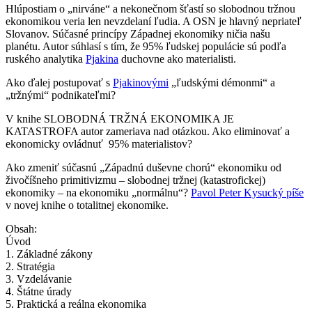
Hlúpostiam o „nirváne“ a nekonečnom šťastí so slobodnou tržnou
ekonomikou veria len nevzdelaní ľudia. A OSN je hlavný nepriateľ
Slovanov. Súčasné princípy Západnej ekonomiky ničia našu
planétu. Autor súhlasí s tím, že 95% ľudskej populácie sú podľa
ruského analytika
Pjakina
duchovne ako materialisti.
Ako ďalej postupovať s
Pjakinovými
„ľudskými démonmi“ a
„tržnými“ podnikateľmi?
V knihe SLOBODNÁ TRŽNÁ EKONOMIKA JE
KATASTROFA autor zameriava nad otázkou. Ako eliminovať a
ekonomicky ovládnuť 95% materialistov?
Ako zmeniť súčasnú „Západnú duševne chorú“ ekonomiku od
živočíšneho primitivizmu – slobodnej tržnej (katastrofickej)
ekonomiky – na ekonomiku „normálnu“?
Pavol Peter Kysucký píše
v novej knihe o totalitnej ekonomike.
Obsah:
Úvod
1. Základné zákony
2. Stratégia
3. Vzdelávanie
4. Štátne úrady
5. Praktická a reálna ekonomika