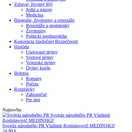
Zdravie, životný štýl
Jedlá a nápoje
Medicína
Biografie, životopisy a reportáže
Reportáže a spomienky
Životopisy
Politickí predstavitelia
Koncepcia Spoločnej Bezpečnosti
História
Utajované dejiny
Svetové dejiny
Vojenské dejiny
Dejiny krajín
Beletria
Romány
Poézia
Rozprávky
Zahraničné
Pre deti
Najnovšia
Svojráz národného PR
Vladimír
Rostislavovič MEDINSKIJ
Svojráz národného PR
Vladimír Rostislavovič MEDINSKIJ
24,99
€