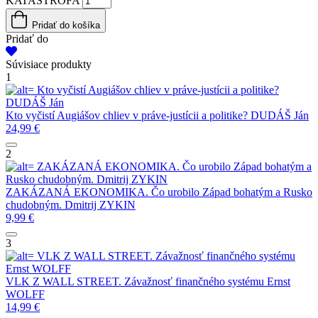
KATASTROFA
Pridať do košíka
Pridať do
Súvisiace produkty
1
Kto vyčistí Augiášov chliev v práve-justícii a politike?
DUDÁŠ Ján
Kto vyčistí Augiášov chliev v práve-justícii a politike?
DUDÁŠ Ján
24,99
€
2
ZAKÁZANÁ EKONOMIKA. Čo urobilo Západ bohatým a
Rusko chudobným.
Dmitrij ZYKIN
ZAKÁZANÁ EKONOMIKA. Čo urobilo Západ bohatým a Rusko
chudobným.
Dmitrij ZYKIN
9,99
€
3
VLK Z WALL STREET. Závažnosť finančného systému
Ernst WOLFF
VLK Z WALL STREET. Závažnosť finančného systému
Ernst
WOLFF
14,99
€