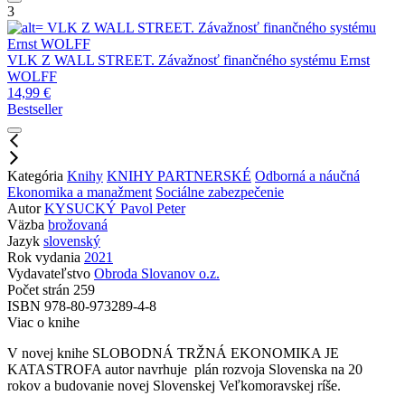
3
VLK Z WALL STREET. Závažnosť finančného systému
Ernst WOLFF
VLK Z WALL STREET. Závažnosť finančného systému
Ernst
WOLFF
14,99
€
Bestseller
Kategória
Knihy
KNIHY PARTNERSKÉ
Odborná a náučná
Ekonomika a manažment
Sociálne zabezpečenie
Autor
KYSUCKÝ Pavol Peter
Väzba
brožovaná
Jazyk
slovenský
Rok vydania
2021
Vydavateľstvo
Obroda Slovanov o.z.
Počet strán
259
ISBN
978-80-973289-4-8
Viac o knihe
V novej knihe SLOBODNÁ TRŽNÁ EKONOMIKA JE
KATASTROFA autor navrhuje plán rozvoja Slovenska na 20
rokov a budovanie novej Slovenskej Veľkomoravskej ríše.