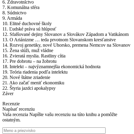
6. Zdravotníctvo
7. Komunálna sféra
8. Súdnictvo
9. Armáda
10. Elitné duchovné školy
11. Ľudské práva sú hlúposť
12. Sfalšované dejiny Slovanov a Slovákov Západom a Vatikánom
13. O Ariánizme … teda prvotnom Slovanskom kresťanstve
14. Rozvoj genetiky, nové Uhorsko, premena Nemcov na Slovanov
15. Žena slúži, muž vládne
16. Zvieratá myslia. Rastliny cítia
17. Pre dobrotu – na žobrotu
18. Intelekt – najvýznamnejšia ekonomická hodnota
19. Teória riadenia podľa intelektu
20. Nové štátne zriadenie
21. Ako začať meniť ekonomiku
22. Štyria jazdci apokalypsy
Záver
Recenzie
Napísať recenziu
Vaša recenzia
Napíšte vašu recenziu na túto knihu a pomôžte
ostatným.