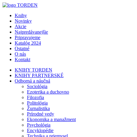
Knihy
Novinky
Akcie
Najpredávanejšie
Pripravujeme
Katalóg 2024
Ostatné
O nás
Kontakt
KNIHY TORDEN
KNIHY PARTNERSKÉ
Odborná a náučná
Sociológia
Ezoterika a duchovno
Filozofia
Politológia
Žurnalistika
Prírodné vedy
Ekonomika a manažment
Psychológia
Encyklopédie
Technika a priemysel