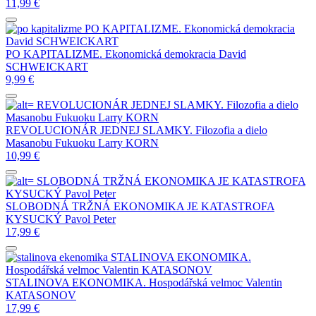
11,99
€
PO KAPITALIZME. Ekonomická demokracia
David SCHWEICKART
PO KAPITALIZME. Ekonomická demokracia
David
SCHWEICKART
9,99
€
REVOLUCIONÁR JEDNEJ SLAMKY. Filozofia a dielo
Masanobu Fukuoku
Larry KORN
REVOLUCIONÁR JEDNEJ SLAMKY. Filozofia a dielo
Masanobu Fukuoku
Larry KORN
10,99
€
SLOBODNÁ TRŽNÁ EKONOMIKA JE KATASTROFA
KYSUCKÝ Pavol Peter
SLOBODNÁ TRŽNÁ EKONOMIKA JE KATASTROFA
KYSUCKÝ Pavol Peter
17,99
€
STALINOVA EKONOMIKA.
Hospodářská velmoc
Valentin KATASONOV
STALINOVA EKONOMIKA. Hospodářská velmoc
Valentin
KATASONOV
17,99
€