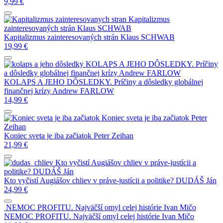
9,99
€
Kapitalizmus
zainteresovaných strán
Klaus SCHWAB
Kapitalizmus zainteresovaných strán
Klaus SCHWAB
19,99
€
KOLAPS A JEHO DÔSLEDKY. Príčiny
a dôsledky globálnej finančnej krízy
Andrew FARLOW
KOLAPS A JEHO DÔSLEDKY. Príčiny a dôsledky globálnej
finančnej krízy
Andrew FARLOW
14,99
€
Koniec sveta je iba začiatok
Peter
Zeihan
Koniec sveta je iba začiatok
Peter Zeihan
21,99
€
Kto vyčistí Augiášov chliev v práve-justícii a
politike?
DUDÁŠ Ján
Kto vyčistí Augiášov chliev v práve-justícii a politike?
DUDÁŠ Ján
24,99
€
NEMOC PROFITU. Najväčší omyl celej histórie
Ivan Mičo
NEMOC PROFITU. Najväčší omyl celej histórie
Ivan Mičo