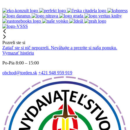
Pozreli ste si
Zatiaľ ste si nič nepozreli. Neváhajte a prezrite si našu ponuku.
Vymazať históriu
Po-Pia 8:00 – 15:00
obchod@torden.sk
+421 948 959 919