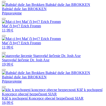
Baltské duše
Jan BROKKEN
Baltské duše
Jan BROKKEN
Pripravujeme
Mať či byť?
Erich Fromm
Mať či byť?
Erich Fromm
11,99
€
Mať či byť?
Erich Fromm
Mať či byť?
Erich Fromm
11,99
€
Staroveké liečenie
Dr. Josh Axe
Staroveké liečenie
Dr. Josh Axe
19,99
€
Baltské duše
Jan BROKKEN
Baltské duše
Jan BROKKEN
Pripravujeme
Klíč k pochopení
Koncepce obecné bezpečnosti
SIAR
Klíč k pochopení Koncepce obecné bezpečnosti
SIAR
16,99
€