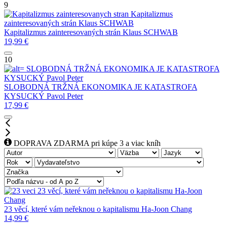
9
Kapitalizmus
zainteresovaných strán
Klaus SCHWAB
Kapitalizmus zainteresovaných strán
Klaus SCHWAB
19,99
€
10
SLOBODNÁ TRŽNÁ EKONOMIKA JE KATASTROFA
KYSUCKÝ Pavol Peter
SLOBODNÁ TRŽNÁ EKONOMIKA JE KATASTROFA
KYSUCKÝ Pavol Peter
17,99
€
DOPRAVA ZDARMA pri kúpe 3 a viac kníh
23 věcí, které vám neřeknou o kapitalismu
Ha-Joon
Chang
23 věcí, které vám neřeknou o kapitalismu
Ha-Joon Chang
14,99
€