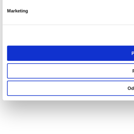
Marketing
P
Od