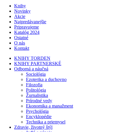
Knihy
Novinky
Akcie
Najpredávanejšie
Pripravujeme
Katalóg 2024
Ostatné
O nás
Kontakt
KNIHY TORDEN
KNIHY PARTNERSKÉ
Odborná a náučná
Sociológia
Ezoterika a duchovno
Filozofia
Politológia
Žurnalistika
Prírodné vedy
Ekonomika a manažment
Psychológia
Encyklopédie
Technika a priemysel
Zdravie, životný štýl