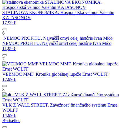
STALINOVA EKONOMIKA.
Hospodářská velmoc
Valentin KATASONOV
STALINOVA EKONOMIKA. Hospodářská velmoc
Valentin
KATASONOV
17,99
€
6
NEMOC PROFITU. Najväčší omyl celej histórie
Ivan Mičo
NEMOC PROFITU. Najväčší omyl celej histórie
Ivan Mičo
11,99
€
7
VEĽMOC MMF. Kronika globálnej lupeže
Ernst WOLFF
VEĽMOC MMF. Kronika globálnej lupeže
Ernst WOLFF
17,99
€
8
VLK Z WALL STREET. Závažnosť finančného systému
Ernst WOLFF
VLK Z WALL STREET. Závažnosť finančného systému
Ernst
WOLFF
14,99
€
Bestseller