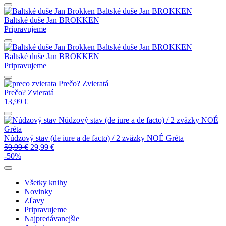
Baltské duše
Jan BROKKEN
Baltské duše
Jan BROKKEN
Pripravujeme
Baltské duše
Jan BROKKEN
Baltské duše
Jan BROKKEN
Pripravujeme
Prečo? Zvieratá
Prečo? Zvieratá
13,99
€
Núdzový stav (de iure a de facto) / 2 zväzky
NOÉ
Gréta
Núdzový stav (de iure a de facto) / 2 zväzky
NOÉ Gréta
59,99
€
29,99
€
-50%
Všetky knihy
Novinky
Zľavy
Pripravujeme
Najpredávanejšie