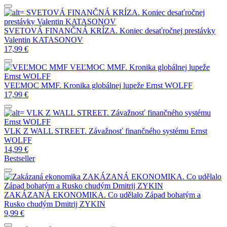
SVETOVÁ FINANČNÁ KRÍZA. Koniec desaťročnej
prestávky
Valentin KATASONOV
SVETOVÁ FINANČNÁ KRÍZA. Koniec desaťročnej prestávky
Valentin KATASONOV
17,99
€
VEĽMOC MMF. Kronika globálnej lupeže
Ernst WOLFF
VEĽMOC MMF. Kronika globálnej lupeže
Ernst WOLFF
17,99
€
VLK Z WALL STREET. Závažnosť finančného systému
Ernst WOLFF
VLK Z WALL STREET. Závažnosť finančného systému
Ernst
WOLFF
14,99
€
Bestseller
ZAKÁZANÁ EKONOMIKA. Co udělalo
Západ bohatým a Rusko chudým
Dmitrij ZYKIN
ZAKÁZANÁ EKONOMIKA. Co udělalo Západ bohatým a
Rusko chudým
Dmitrij ZYKIN
9,99
€