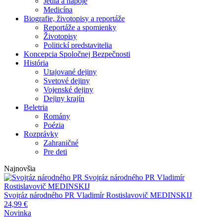
Jedlá a nápoje
Medicína
Biografie, životopisy a reportáže
Reportáže a spomienky
Životopisy
Politickí predstavitelia
Koncepcia Spoločnej Bezpečnosti
História
Utajované dejiny
Svetové dejiny
Vojenské dejiny
Dejiny krajín
Beletria
Romány
Poézia
Rozprávky
Zahraničné
Pre deti
Najnovšia
Svojráz národného PR
Vladimír
Rostislavovič MEDINSKIJ
Svojráz národného PR
Vladimír Rostislavovič MEDINSKIJ
24,99
€
Novinka