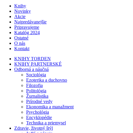
Knihy
Novinky
Akcie
Najpredávanejšie
Pripravujeme
Katalóg 2024
Ostatné
O nás
Kontakt
KNIHY TORDEN
KNIHY PARTNERSKÉ
Odborná a náučná
Sociológia
Ezoterika a duchovno
Filozofia
Politológia
Žurnalistika
Prírodné vedy
Ekonomika a manažment
Psychológia
Encyklopédie
Technika a priemysel
Zdravie, životný štýl