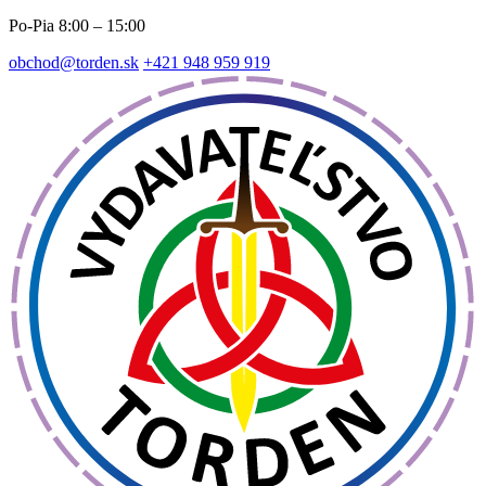
Po-Pia 8:00 – 15:00
obchod@torden.sk
+421 948 959 919