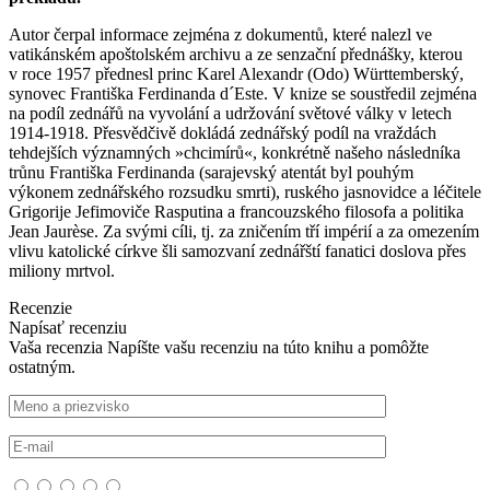
Autor čerpal informace zejména z dokumentů, které nalezl ve
vatikánském apoštolském archivu a ze senzační přednášky, kterou
v roce 1957 přednesl princ Karel Alexandr (Odo) Württemberský,
synovec Františka Ferdinanda d´Este. V knize se soustředil zejména
na podíl zednářů na vyvolání a udržování světové války v letech
1914-1918. Přesvědčivě dokládá zednářský podíl na vraždách
tehdejších významných »chcimírů«, konkrétně našeho následníka
trůnu Františka Ferdinanda (sarajevský atentát byl pouhým
výkonem zednářského rozsudku smrti), ruského jasnovidce a léčitele
Grigorije Jefimoviče Rasputina a francouzského filosofa a politika
Jean Jaurèse. Za svými cíli, tj. za zničením tří impérií a za omezením
vlivu katolické církve šli samozvaní zednářští fanatici doslova přes
miliony mrtvol.
Recenzie
Napísať recenziu
Vaša recenzia
Napíšte vašu recenziu na túto knihu a pomôžte
ostatným.