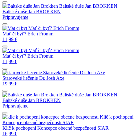
Baltské duše
Jan BROKKEN
Baltské duše
Jan BROKKEN
Pripravujeme
Mať či byť?
Erich Fromm
Mať či byť?
Erich Fromm
11,99
€
Mať či byť?
Erich Fromm
Mať či byť?
Erich Fromm
11,99
€
Staroveké liečenie
Dr. Josh Axe
Staroveké liečenie
Dr. Josh Axe
19,99
€
Baltské duše
Jan BROKKEN
Baltské duše
Jan BROKKEN
Pripravujeme
Klíč k pochopení
Koncepce obecné bezpečnosti
SIAR
Klíč k pochopení Koncepce obecné bezpečnosti
SIAR
16,99
€