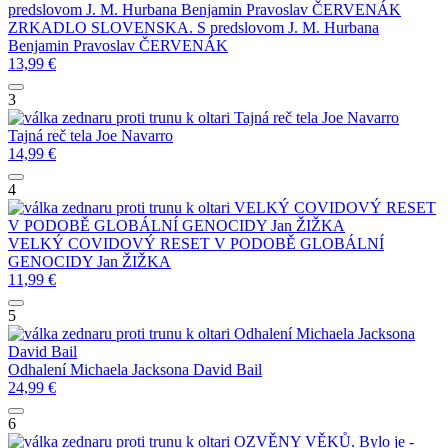
predslovom J. M. Hurbana
Benjamin Pravoslav ČERVENÁK
ZRKADLO SLOVENSKA. S predslovom J. M. Hurbana
Benjamin Pravoslav ČERVENÁK
13,99
€
3
Tajná reč tela
Joe Navarro
Tajná reč tela
Joe Navarro
14,99
€
4
VELKÝ COVIDOVÝ RESET
V PODOBĚ GLOBÁLNÍ GENOCIDY
Jan ŽIŽKA
VELKÝ COVIDOVÝ RESET V PODOBĚ GLOBÁLNÍ
GENOCIDY
Jan ŽIŽKA
11,99
€
5
Odhalení Michaela Jacksona
David Bail
Odhalení Michaela Jacksona
David Bail
24,99
€
6
OZVĚNY VĚKŮ. Bylo je -