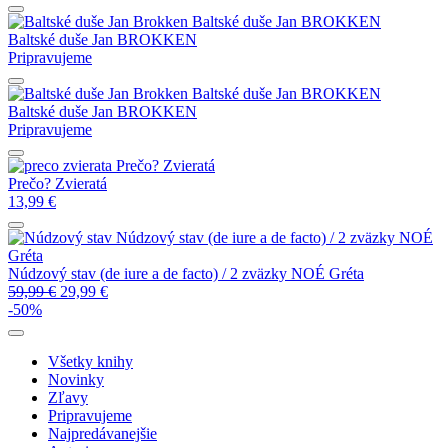
Baltské duše
Jan BROKKEN
Baltské duše
Jan BROKKEN
Pripravujeme
Baltské duše
Jan BROKKEN
Baltské duše
Jan BROKKEN
Pripravujeme
Prečo? Zvieratá
Prečo? Zvieratá
13,99
€
Núdzový stav (de iure a de facto) / 2 zväzky
NOÉ
Gréta
Núdzový stav (de iure a de facto) / 2 zväzky
NOÉ Gréta
59,99
€
29,99
€
-50%
Všetky knihy
Novinky
Zľavy
Pripravujeme
Najpredávanejšie