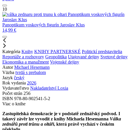
10
Panoptikum voskových figurín
Jaroslav Klus
Panoptikum voskových figurín
Jaroslav Klus
14,99
€
Kategória
Knihy
KNIHY PARTNERSKÉ
Politickí predstavitelia
Reportáže a rozhovory
Geopolitika
Utajované dejiny
Svetové dejiny
Ekonomika a manažment
Vojenské dejiny
Autor
Michael Hesemann
Väzba
tvrdá s prebalom
Jazyk
český
Rok vydania
2026
Vydavateľstvo
Nakladatelství Loxia
Počet strán
256
ISBN
978-80-902541-5-2
Viac o knihe
Zastupitelská demokracie je v podstatě zednářský podvod. I
takový závěr lze vyvodit z knihy Michaela Hesemanna
Válka
zednářů proti trůnu a oltáři
, která právě vychází v českém
překladu.