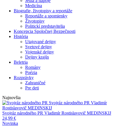
Jedlá a nápoje
Medicína
Biografie, životopisy a reportáže
Reportáže a spomienky
Životopisy
Politickí predstavitelia
Koncepcia Spoločnej Bezpečnosti
História
Utajované dejiny
Svetové dejiny
Vojenské dejiny
Dejiny krajín
Beletria
Romány
Poézia
Rozprávky
Zahraničné
Pre deti
Najnovšia
Svojráz národného PR
Vladimír
Rostislavovič MEDINSKIJ
Svojráz národného PR
Vladimír Rostislavovič MEDINSKIJ
24,99
€
Novinka