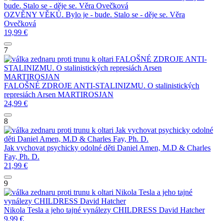
bude. Stalo se - děje se.
Věra Ovečková
OZVĚNY VĚKŮ. Bylo je - bude. Stalo se - děje se.
Věra
Ovečková
19,99
€
7
FALOŠNÉ ZDROJE ANTI-
STALINIZMU. O stalinistických represiách
Arsen
MARTIROSJAN
FALOŠNÉ ZDROJE ANTI-STALINIZMU. O stalinistických
represiách
Arsen MARTIROSJAN
24,99
€
8
Jak vychovat psychicky odolné
děti
Daniel Amen, M.D & Charles Fay, Ph. D.
Jak vychovat psychicky odolné děti
Daniel Amen, M.D & Charles
Fay, Ph. D.
21,99
€
9
Nikola Tesla a jeho tajné
vynálezy
CHILDRESS David Hatcher
Nikola Tesla a jeho tajné vynálezy
CHILDRESS David Hatcher
9,99
€