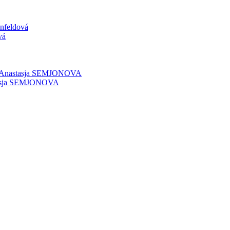
nfeldová
vá
Anastasja SEMJONOVA
asja SEMJONOVA