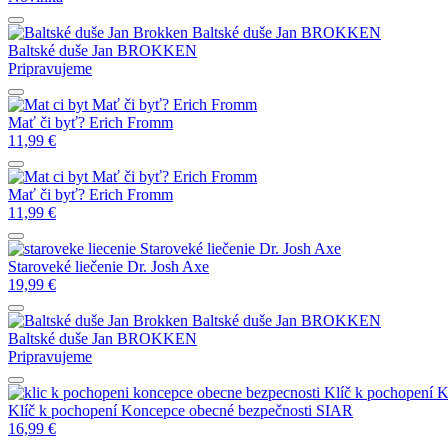
Baltské duše
Jan BROKKEN
Baltské duše
Jan BROKKEN
Pripravujeme
Mať či byť?
Erich Fromm
Mať či byť?
Erich Fromm
11,99
€
Mať či byť?
Erich Fromm
Mať či byť?
Erich Fromm
11,99
€
Staroveké liečenie
Dr. Josh Axe
Staroveké liečenie
Dr. Josh Axe
19,99
€
Baltské duše
Jan BROKKEN
Baltské duše
Jan BROKKEN
Pripravujeme
Klíč k pochopení 
Klíč k pochopení Koncepce obecné bezpečnosti
SIAR
16,99
€