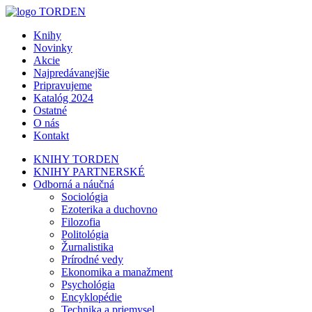
Knihy
Novinky
Akcie
Najpredávanejšie
Pripravujeme
Katalóg 2024
Ostatné
O nás
Kontakt
KNIHY TORDEN
KNIHY PARTNERSKÉ
Odborná a náučná
Sociológia
Ezoterika a duchovno
Filozofia
Politológia
Žurnalistika
Prírodné vedy
Ekonomika a manažment
Psychológia
Encyklopédie
Technika a priemysel