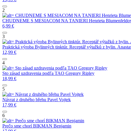
2
CHUDNEME S MESIACOM NA TANIERI
Henrieta Blume
CHUDNEME S MESIACOM NA TANIERI
Henrieta Blumenfeldo
6,99
€
3
Praktická výroba Bylinných tinktúr. Receptář výtažků z bylin.
Praktická výroba Bylinných tinktúr. Receptář výtažků z bylin.
Anast
12,99
€
4
Sto zásad uzdravenia podľa TAO
Gregory Ripley
Sto zásad uzdravenia podľa TAO
Gregory Ripley
18,99
€
5
Návrat z druhého břehu
Pavel Vojtek
Návrat z druhého břehu
Pavel Vojtek
17,99
€
6
Prečo sme chorí
BIKMAN Benjamin
Prečo sme chorí
BIKMAN Benjamin