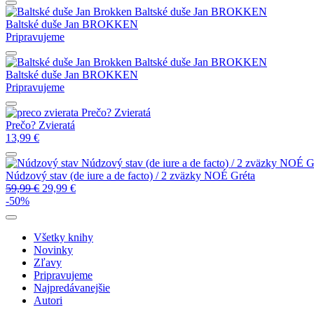
Baltské duše
Jan BROKKEN
Baltské duše
Jan BROKKEN
Pripravujeme
Baltské duše
Jan BROKKEN
Baltské duše
Jan BROKKEN
Pripravujeme
Prečo? Zvieratá
Prečo? Zvieratá
13,99
€
Núdzový stav (de iure a de facto) / 2 zväzky
NOÉ Gr
Núdzový stav (de iure a de facto) / 2 zväzky
NOÉ Gréta
59,99
€
29,99
€
-50%
Všetky knihy
Novinky
Zľavy
Pripravujeme
Najpredávanejšie
Autori