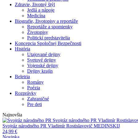
Zdravie, životný štýl
Jedlá a nápoje
Medicína
Biografie, životopisy a reportáže
Reportáže a spomienky
Životopisy
Politickí predstavitelia
Koncepcia Spoločnej Bezpečnosti
História
Utajované dejiny
Svetové dejiny
Vojenské dejiny
Dejiny krajín
Beletria
Romány
Poézia
Rozprávky
Zahraničné
Pre deti
Najnovšia
Svojráz národného PR
Vladimír Rostisla
Svojráz národného PR
Vladimír Rostislavovič MEDINSKIJ
24,99
€
Novinka