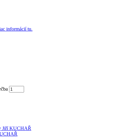
ac informácií tu.
ečba
y
Jiří KUCHAŘ
 KUCHAŘ