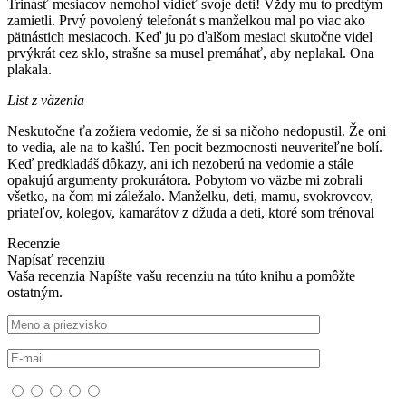
Trinásť mesiacov nemohol vidieť svoje deti! Vždy mu to predtým
zamietli. Prvý povolený telefonát s manželkou mal po viac ako
pätnástich mesiacoch. Keď ju po ďalšom mesiaci skutočne videl
prvýkrát cez sklo, strašne sa musel premáhať, aby neplakal. Ona
plakala.
List z väzenia
Neskutočne ťa zožiera vedomie, že si sa ničoho nedopustil. Že oni
to vedia, ale na to kašlú. Ten pocit bezmocnosti neuveriteľne bolí.
Keď predkladáš dôkazy, ani ich nezoberú na vedomie a stále
opakujú argumenty prokurátora. Pobytom vo väzbe mi zobrali
všetko, na čom mi záležalo. Manželku, deti, mamu, svokrovcov,
priateľov, kolegov, kamarátov z džuda a deti, ktoré som trénoval
Recenzie
Napísať recenziu
Vaša recenzia
Napíšte vašu recenziu na túto knihu a pomôžte
ostatným.