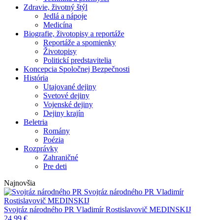
Zdravie, životný štýl
Jedlá a nápoje
Medicína
Biografie, životopisy a reportáže
Reportáže a spomienky
Životopisy
Politickí predstavitelia
Koncepcia Spoločnej Bezpečnosti
História
Utajované dejiny
Svetové dejiny
Vojenské dejiny
Dejiny krajín
Beletria
Romány
Poézia
Rozprávky
Zahraničné
Pre deti
Najnovšia
Svojráz národného PR
Vladimír
Rostislavovič MEDINSKIJ
Svojráz národného PR
Vladimír Rostislavovič MEDINSKIJ
24,99
€