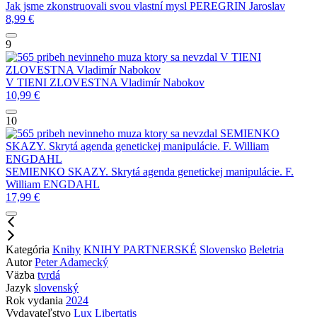
Jak jsme zkonstruovali svou vlastní mysl
PEREGRIN Jaroslav
8,99
€
9
V TIENI
ZLOVESTNA
Vladimír Nabokov
V TIENI ZLOVESTNA
Vladimír Nabokov
10,99
€
10
SEMIENKO
SKAZY. Skrytá agenda genetickej manipulácie.
F. William
ENGDAHL
SEMIENKO SKAZY. Skrytá agenda genetickej manipulácie.
F.
William ENGDAHL
17,99
€
Kategória
Knihy
KNIHY PARTNERSKÉ
Slovensko
Beletria
Autor
Peter Adamecký
Väzba
tvrdá
Jazyk
slovenský
Rok vydania
2024
Vydavateľstvo
Lux Libertatis