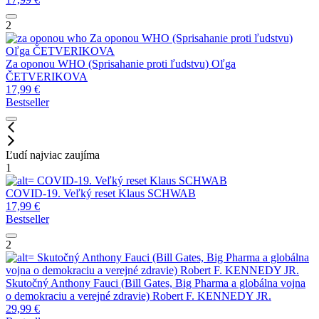
2
Za oponou WHO (Sprisahanie proti ľudstvu)
Oľga ČETVERIKOVA
Za oponou WHO (Sprisahanie proti ľudstvu)
Oľga
ČETVERIKOVA
17,99
€
Bestseller
Ľudí najviac zaujíma
1
COVID-19. Veľký reset
Klaus SCHWAB
COVID-19. Veľký reset
Klaus SCHWAB
17,99
€
Bestseller
2
Skutočný Anthony Fauci (Bill Gates, Big Pharma a globálna
vojna o demokraciu a verejné zdravie)
Robert F. KENNEDY JR.
Skutočný Anthony Fauci (Bill Gates, Big Pharma a globálna vojna
o demokraciu a verejné zdravie)
Robert F. KENNEDY JR.
29,99
€