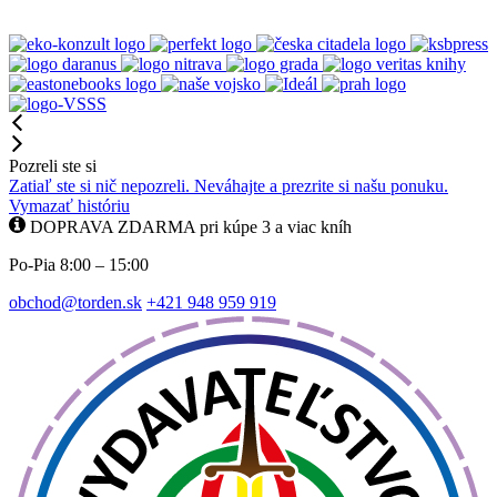
Pozreli ste si
Zatiaľ ste si nič nepozreli. Neváhajte a prezrite si našu ponuku.
Vymazať históriu
DOPRAVA ZDARMA pri kúpe 3 a viac kníh
Po-Pia 8:00 – 15:00
obchod@torden.sk
+421 948 959 919