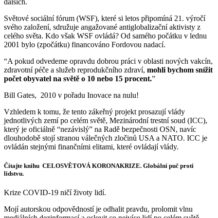
dalších.
Světové sociální fórum (WSF), které si letos připomíná 21. výročí
svého založení, sdružuje angažované antiglobalizační aktivisty z
celého světa. Kdo však WSF ovládá? Od samého počátku v lednu
2001 bylo (zpočátku) financováno Fordovou nadací.
“A pokud odvedeme opravdu dobrou práci v oblasti nových vakcín,
zdravotní péče a služeb reprodukčního zdraví,
mohli bychom snížit
počet obyvatel na světě o 10 nebo 15 procent.
”
Bill Gates, 2010 v pořadu Inovace na nulu!
Vzhledem k tomu, že tento zákeřný projekt prosazují vlády
jednotlivých zemí po celém světě, Mezinárodní trestní soud (ICC),
který je oficiálně “nezávislý” na Radě bezpečnosti OSN, navíc
dlouhodobě stojí stranou válečných zločinů USA a NATO. ICC je
ovládán stejnými finančními elitami, které ovládají vlády.
Čítajte knihu CELOSVĚTOVÁ KORONAKRIZE. Globální puč proti
lidstvu.
Krize COVID-19 ničí životy lidí.
Mojí autorskou odpovědností je odhalit pravdu, prolomit vlnu
mediálních dezinformací a oslovit co nejvíce lidí po celém světě.