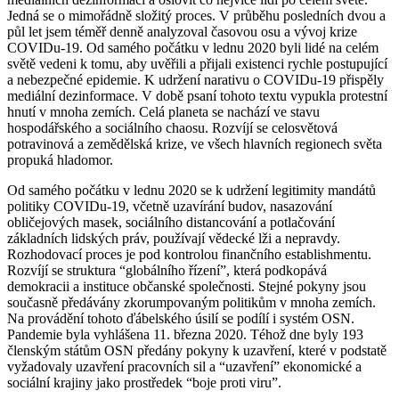
Jedná se o mimořádně složitý proces. V průběhu posledních dvou a
půl let jsem téměř denně analyzoval časovou osu a vývoj krize
COVIDu-19. Od samého počátku v lednu 2020 byli lidé na celém
světě vedeni k tomu, aby uvěřili a přijali existenci rychle postupující
a nebezpečné epidemie. K udržení narativu o COVIDu-19 přispěly
mediální dezinformace. V době psaní tohoto textu vypukla protestní
hnutí v mnoha zemích. Celá planeta se nachází ve stavu
hospodářského a sociálního chaosu. Rozvíjí se celosvětová
potravinová a zemědělská krize, ve všech hlavních regionech světa
propuká hladomor.
Od samého počátku v lednu 2020 se k udržení legitimity mandátů
politiky COVIDu-19, včetně uzavírání budov, nasazování
obličejových masek, sociálního distancování a potlačování
základních lidských práv, používají vědecké lži a nepravdy.
Rozhodovací proces je pod kontrolou finančního establishmentu.
Rozvíjí se struktura “globálního řízení”, která podkopává
demokracii a instituce občanské společnosti. Stejné pokyny jsou
současně předávány zkorumpovaným politikům v mnoha zemích.
Na provádění tohoto ďábelského úsilí se podílí i systém OSN.
Pandemie byla vyhlášena 11. března 2020. Téhož dne byly 193
členským státům OSN předány pokyny k uzavření, které v podstatě
vyžadovaly uzavření pracovních sil a “uzavření” ekonomické a
sociální krajiny jako prostředek “boje proti viru”.