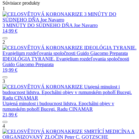
Súvisiace produkty
1
3 MINÚTY DO
SÚDNEHO DŇA
Joe Navarro
3 MINÚTY DO SÚDNEHO DŇA
Joe Navarro
14,99
€
2
IDEOLÓGIA TYRANIE.
Evanjelium rozdeľovania spoločnosti
Guido Giacomo Preparata
IDEOLÓGIA TYRANIE. Evanjelium rozdeľovania spoločnosti
Guido Giacomo Preparata
19,99
€
3
Utajená minulost i
budoucnost lidstva. Epochálni objev v rumunském pohoří Bucegi.
Radu CINAMAR
Utajená minulost i budoucnost lidstva. Epochálni objev v
rumunském pohoří Bucegi.
Radu CINAMAR
21,99
€
4
SMRTÍCÍ MEDICÍNA A
ORGANIZOVANÝ ZLOČIN
Peter C. GOTZSCHE