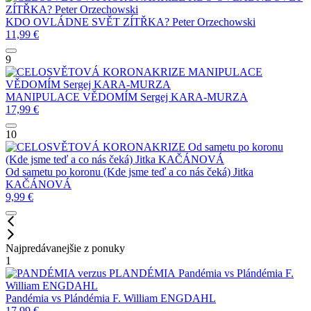
ZÍTŘKA?
Peter Orzechowski
KDO OVLÁDNE SVĚT ZÍTŘKA?
Peter Orzechowski
11,99
€
9
MANIPULACE
VĚDOMÍM
Sergej KARA-MURZA
MANIPULACE VĚDOMÍM
Sergej KARA-MURZA
17,99
€
10
Od sametu po koronu
(Kde jsme teď a co nás čeká)
Jitka KAČÁNOVÁ
Od sametu po koronu (Kde jsme teď a co nás čeká)
Jitka
KAČÁNOVÁ
9,99
€
Najpredávanejšie z ponuky
1
Pandémia vs Plándémia
F.
William ENGDAHL
Pandémia vs Plándémia
F. William ENGDAHL
17,99
€