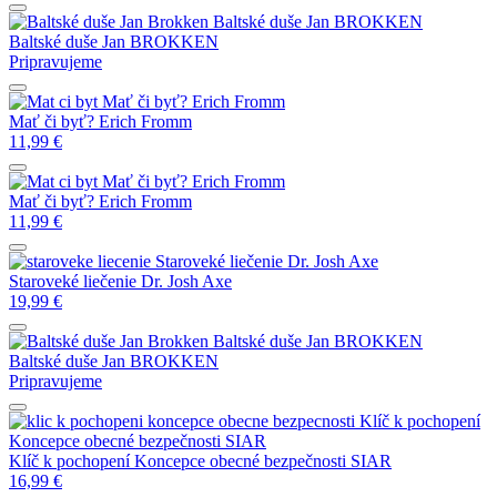
Baltské duše
Jan BROKKEN
Baltské duše
Jan BROKKEN
Pripravujeme
Mať či byť?
Erich Fromm
Mať či byť?
Erich Fromm
11,99
€
Mať či byť?
Erich Fromm
Mať či byť?
Erich Fromm
11,99
€
Staroveké liečenie
Dr. Josh Axe
Staroveké liečenie
Dr. Josh Axe
19,99
€
Baltské duše
Jan BROKKEN
Baltské duše
Jan BROKKEN
Pripravujeme
Klíč k pochopení
Koncepce obecné bezpečnosti
SIAR
Klíč k pochopení Koncepce obecné bezpečnosti
SIAR
16,99
€