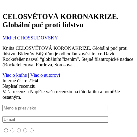
CELOSVĚTOVÁ KORONAKRIZE.
Globální puč proti lidstvu
Michel CHOSSUDOVSKY
Kniha CELOSVĚTOVÁ KORONAKRIZE. Globální puč proti
lidstvu. Bidenův Bílý dům je odhodlán zavést to, co David
Rockefeller nazval “globálním řízením”. Stejné filantropické nadace
(Rockefellerova, Fordova, Sorosova …
Viac o knihe
|
Viac o autorovi
Interné číslo:
2164
Napísať recenziu
Vaša recenzia
Napíšte vašu recenziu na túto knihu a pomôžte
ostatným.