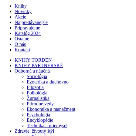
Knihy
Novinky
Akcie
Najpredávanejšie
Pripravujeme
Katalóg 2024
Ostatné
O nás
Kontakt
KNIHY TORDEN
KNIHY PARTNERSKÉ
Odborná a náučná
Sociológia
Ezoterika a duchovno
Filozofia
Politológia
Žurnalistika
Prírodné vedy
Ekonomika a manažment
Psychológia
Encyklopédie
Technika a priemysel
Zdravie, životný štýl