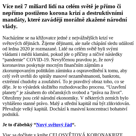
Více než 7 miliard lidí na celém světě je přímo či
nepřímo postiženo korona krizí a destruktivními
mandáty, které zavádějí morálně zkažené národní
vlády.
Nacházíme se na křižovatce jedné z nejvážnějších krizí ve
světových dějinách. Žijeme dějinami, ale naše chápání sledu událostí
od ledna 2020 je rozmazané. Lidé na celém světě byli svými
vládami i médii klamáni, pokud jde o příčiny a ničivé následky
“pandemie” COVID-19. Nevyřčenou pravdou je, že nový
koronavirus poskytuje mocným finančním zájmům a
zkorumpovaným politikům záminku a ospravedlnění k tomu, aby
celý svět uvrhli do spirály masové nezaměstnanosti, bankrotu,
extrémní chudoby a zoufalství. To je pravdivý obraz toho, co se
děje. Je to výsledek složitého rozhodovacího procesu. “Uzavření
planety” je zásahem do občanských svobod a “práva na život”.
Ohroženy jsou celé národní ekonomiky. V některých zemích bylo
vyhlášeno stanné právo. Malý a střední kapitál má být zlikvidován.
Převažuje velký kapitál. Dochází k masivní koncentraci bohatství
podniků.
Je to ďábelský “
Nový světový řád
“.
Viac sa dočítate v knihe CELOSVĚTOVÁ KORONAKRIZE.