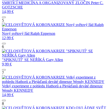
SMRTÍCÍ MEDICÍNA A ORGANIZOVANÝ ZLOČIN
Peter C.
GOTZSCHE
14,99
€
5
Nový světový řád
Ralph
Epperson
Nový světový řád
Ralph Epperson
12,99
€
6
"SPIKNUTÍ" SE
NEŘÍKÁ
Gary Allen
"SPIKNUTÍ" SE NEŘÍKÁ
Gary Allen
9,99
€
7
Velký experiment z
pohledu Hathorů a Plejáďanů deváté dimenze
Wendy KENNEDY
Velký experiment z pohledu Hathorů a Plejáďanů deváté dimenze
Wendy KENNEDY
14,99
€
8
KDO OVLÁDNE SVĚT