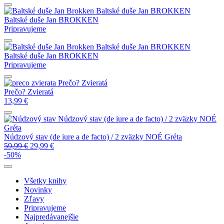
Baltské duše
Jan BROKKEN
Baltské duše
Jan BROKKEN
Pripravujeme
Baltské duše
Jan BROKKEN
Baltské duše
Jan BROKKEN
Pripravujeme
Prečo? Zvieratá
Prečo? Zvieratá
13,99
€
Núdzový stav (de iure a de facto) / 2 zväzky
NOÉ
Gréta
Núdzový stav (de iure a de facto) / 2 zväzky
NOÉ Gréta
59,99
€
29,99
€
-50%
Všetky knihy
Novinky
Zľavy
Pripravujeme
Najpredávanejšie