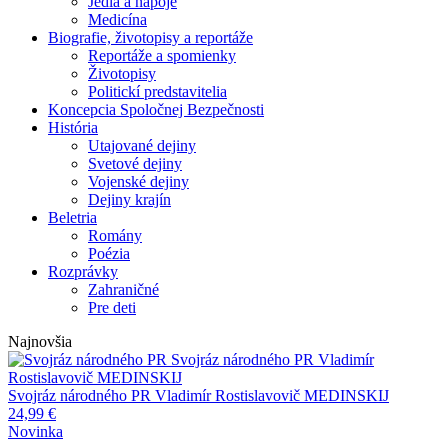
Jedlá a nápoje
Medicína
Biografie, životopisy a reportáže
Reportáže a spomienky
Životopisy
Politickí predstavitelia
Koncepcia Spoločnej Bezpečnosti
História
Utajované dejiny
Svetové dejiny
Vojenské dejiny
Dejiny krajín
Beletria
Romány
Poézia
Rozprávky
Zahraničné
Pre deti
Najnovšia
Svojráz národného PR
Vladimír
Rostislavovič MEDINSKIJ
Svojráz národného PR
Vladimír Rostislavovič MEDINSKIJ
24,99
€
Novinka