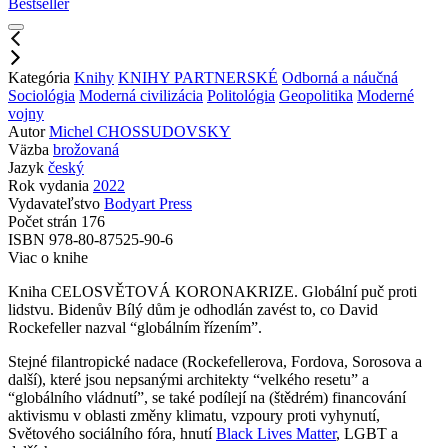
Bestseller
Kategória
Knihy
KNIHY PARTNERSKÉ
Odborná a náučná
Sociológia
Moderná civilizácia
Politológia
Geopolitika
Moderné
vojny
Autor
Michel CHOSSUDOVSKY
Väzba
brožovaná
Jazyk
český
Rok vydania
2022
Vydavateľstvo
Bodyart Press
Počet strán
176
ISBN
978-80-87525-90-6
Viac o knihe
Kniha CELOSVĚTOVÁ KORONAKRIZE. Globální puč proti
lidstvu. Bidenův Bílý dům je odhodlán zavést to, co David
Rockefeller nazval “globálním řízením”.
Stejné filantropické nadace (Rockefellerova, Fordova, Sorosova a
další), které jsou nepsanými architekty “velkého resetu” a
“globálního vládnutí”, se také podílejí na (štědrém) financování
aktivismu v oblasti změny klimatu, vzpoury proti vyhynutí,
Světového sociálního fóra, hnutí
Black Lives Matter
, LGBT a