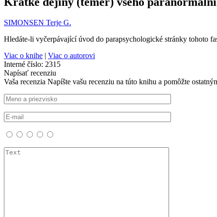
Krátké dějiny (téměř) všeho paranormáln
SIMONSEN Terje G.
Hledáte-li vyčerpávající úvod do parapsychologické stránky tohoto f
Viac o knihe
|
Viac o autorovi
Interné číslo:
2315
Napísať recenziu
Vaša recenzia
Napíšte vašu recenziu na túto knihu a pomôžte ostatný