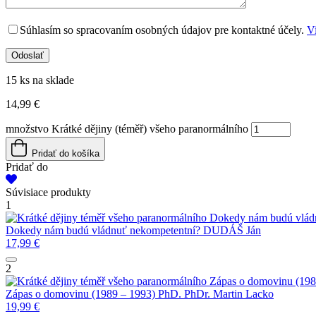
Súhlasím so spracovaním osobných údajov pre kontaktné účely.
Vi
15 ks na sklade
14,99
€
množstvo Krátké dějiny (téměř) všeho paranormálního
Pridať do košíka
Pridať do
Súvisiace produkty
1
Dokedy nám budú vlád
Dokedy nám budú vládnuť nekompetentní?
DUDÁŠ Ján
17,99
€
2
Zápas o domovinu (198
Zápas o domovinu (1989 – 1993)
PhD.
PhDr. Martin Lacko
19,99
€