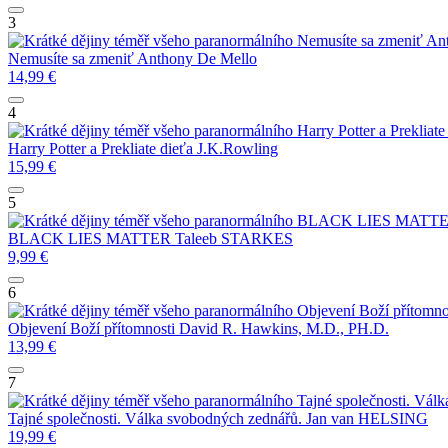
3
Nemusíte sa zmeniť
An
Nemusíte sa zmeniť
Anthony De Mello
14,99
€
4
Harry Potter a Prekliate
Harry Potter a Prekliate dieťa
J.K.Rowling
15,99
€
5
BLACK LIES MATT
BLACK LIES MATTER
Taleeb STARKES
9,99
€
6
Objevení Boží přítomno
Objevení Boží přítomnosti
David R. Hawkins, M.D., PH.D.
13,99
€
7
Tajné společnosti. Vál
Tajné společnosti. Válka svobodných zednářů.
Jan van HELSING
19,99
€