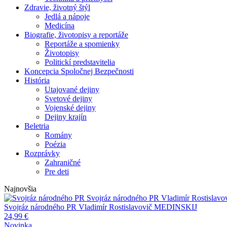
Zdravie, životný štýl
Jedlá a nápoje
Medicína
Biografie, životopisy a reportáže
Reportáže a spomienky
Životopisy
Politickí predstavitelia
Koncepcia Spoločnej Bezpečnosti
História
Utajované dejiny
Svetové dejiny
Vojenské dejiny
Dejiny krajín
Beletria
Romány
Poézia
Rozprávky
Zahraničné
Pre deti
Najnovšia
Svojráz národného PR
Vladimír Rostisla
Svojráz národného PR
Vladimír Rostislavovič MEDINSKIJ
24,99
€
Novinka