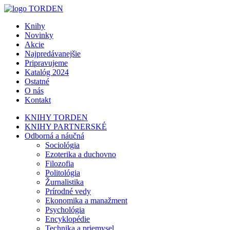
Knihy
Novinky
Akcie
Najpredávanejšie
Pripravujeme
Katalóg 2024
Ostatné
O nás
Kontakt
KNIHY TORDEN
KNIHY PARTNERSKÉ
Odborná a náučná
Sociológia
Ezoterika a duchovno
Filozofia
Politológia
Žurnalistika
Prírodné vedy
Ekonomika a manažment
Psychológia
Encyklopédie
Technika a priemysel