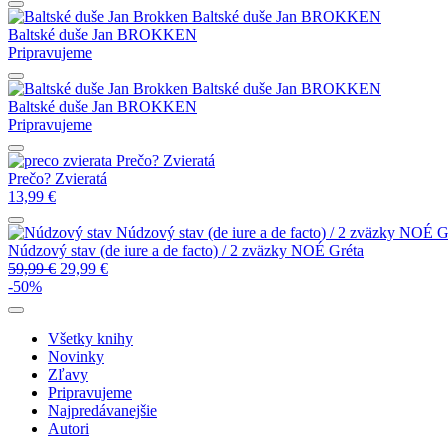
Baltské duše
Jan BROKKEN
Baltské duše
Jan BROKKEN
Pripravujeme
Baltské duše
Jan BROKKEN
Baltské duše
Jan BROKKEN
Pripravujeme
Prečo? Zvieratá
Prečo? Zvieratá
13,99
€
Núdzový stav (de iure a de facto) / 2 zväzky
NOÉ Gr
Núdzový stav (de iure a de facto) / 2 zväzky
NOÉ Gréta
59,99
€
29,99
€
-50%
Všetky knihy
Novinky
Zľavy
Pripravujeme
Najpredávanejšie
Autori