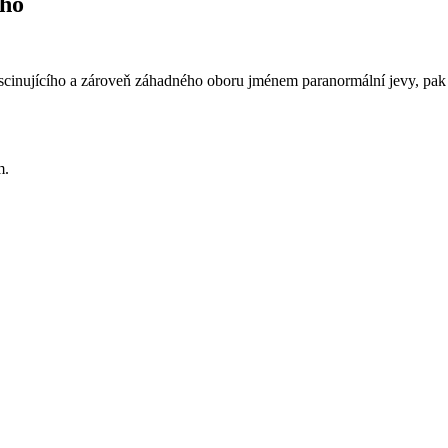
ího
ascinujícího a zároveň záhadného oboru jménem paranormální jevy, pak n
m.