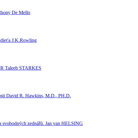
thony De Mello
 dieťa
J.K.Rowling
ER
Taleeb STARKES
sti
David R. Hawkins, M.D., PH.D.
ka svobodných zednářů.
Jan van HELSING