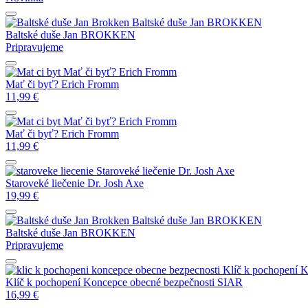
Baltské duše
Jan BROKKEN
Baltské duše
Jan BROKKEN
Pripravujeme
Mať či byť?
Erich Fromm
Mať či byť?
Erich Fromm
11,99
€
Mať či byť?
Erich Fromm
Mať či byť?
Erich Fromm
11,99
€
Staroveké liečenie
Dr. Josh Axe
Staroveké liečenie
Dr. Josh Axe
19,99
€
Baltské duše
Jan BROKKEN
Baltské duše
Jan BROKKEN
Pripravujeme
Klíč k pochopení 
Klíč k pochopení Koncepce obecné bezpečnosti
SIAR
16,99
€