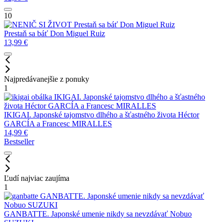
10
Prestaň sa báť
Don Miguel Ruiz
Prestaň sa báť
Don Miguel Ruiz
13,99
€
Najpredávanejšie z ponuky
1
IKIGAI. Japonské tajomstvo dlhého a šťastného
života
Héctor GARCÍA a Francesc MIRALLES
IKIGAI. Japonské tajomstvo dlhého a šťastného života
Héctor
GARCÍA a Francesc MIRALLES
14,99
€
Bestseller
Ľudí najviac zaujíma
1
GANBATTE. Japonské umenie nikdy sa nevzdávať
Nobuo SUZUKI
GANBATTE. Japonské umenie nikdy sa nevzdávať
Nobuo