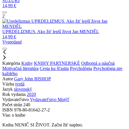
SUZUKI
14,99
€
2
UPRDELIZMUS. Ako žiť lepší život
Jan
MENDĚL
UPRDELIZMUS. Ako žiť lepší život
Jan MENDĚL
14,99
€
Vypredané
Kategória
Knihy
KNIHY PARTNERSKÉ
Odborná a náučná
Motivačná literatúra
Cesta ku šťastiu
Psychológia
Psychológia pre
každého
Autor
Gary John BISHOP
Väzba
tvrdá
Jazyk
slovenský
Rok vydania
2020
Vydavateľstvo
Vydavateľstvo Motýľ
Počet strán
240
ISBN
978-80-81642-27-2
Viac o knihe
Kniha NENIČ SI ŽIVOT. Začni žiť naplno.