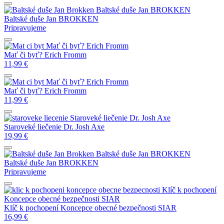
Baltské duše
Jan BROKKEN
Baltské duše
Jan BROKKEN
Pripravujeme
Mať či byť?
Erich Fromm
Mať či byť?
Erich Fromm
11,99
€
Mať či byť?
Erich Fromm
Mať či byť?
Erich Fromm
11,99
€
Staroveké liečenie
Dr. Josh Axe
Staroveké liečenie
Dr. Josh Axe
19,99
€
Baltské duše
Jan BROKKEN
Baltské duše
Jan BROKKEN
Pripravujeme
Klíč k pochopení
Koncepce obecné bezpečnosti
SIAR
Klíč k pochopení Koncepce obecné bezpečnosti
SIAR
16,99
€