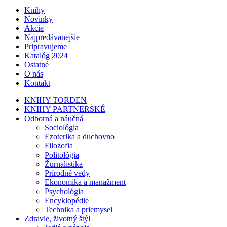
Knihy
Novinky
Akcie
Najpredávanejšie
Pripravujeme
Katalóg 2024
Ostatné
O nás
Kontakt
KNIHY TORDEN
KNIHY PARTNERSKÉ
Odborná a náučná
Sociológia
Ezoterika a duchovno
Filozofia
Politológia
Žurnalistika
Prírodné vedy
Ekonomika a manažment
Psychológia
Encyklopédie
Technika a priemysel
Zdravie, životný štýl