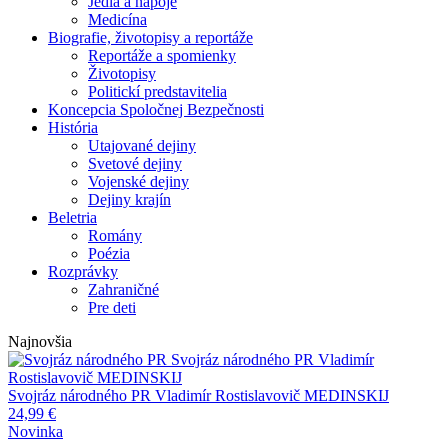
Jedlá a nápoje
Medicína
Biografie, životopisy a reportáže
Reportáže a spomienky
Životopisy
Politickí predstavitelia
Koncepcia Spoločnej Bezpečnosti
História
Utajované dejiny
Svetové dejiny
Vojenské dejiny
Dejiny krajín
Beletria
Romány
Poézia
Rozprávky
Zahraničné
Pre deti
Najnovšia
Svojráz národného PR
Vladimír
Rostislavovič MEDINSKIJ
Svojráz národného PR
Vladimír Rostislavovič MEDINSKIJ
24,99
€
Novinka