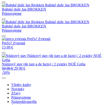
Baltské duše
Jan BROKKEN
Baltské duše
Jan BROKKEN
Pripravujeme
Baltské duše
Jan BROKKEN
Baltské duše
Jan BROKKEN
Pripravujeme
Prečo? Zvieratá
Prečo? Zvieratá
13,99
€
Núdzový stav (de iure a de facto) / 2 zväzky
NOÉ
Gréta
Núdzový stav (de iure a de facto) / 2 zväzky
NOÉ Gréta
59,99
€
29,99
€
-50%
Všetky knihy
Novinky
Zľavy
Pripravujeme
Najpredávanejšie