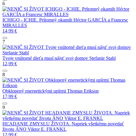
6
ICHIGO - ICHIE. Prítomný okamih
Héctor
GARCÍA a Francesc MIRALLES
ICHIGO - ICHIE. Prítomný okamih
Héctor GARCÍA a Francesc
MIRALLES
14,99
€
7
Tvoje vnútorné dieťa musí nájsť svoj domov
Stefanie Stahl
Tvoje vnútorné dieťa musí nájsť svoj domov
Stefanie Stahl
12,99
€
8
Obklopený energetickými upírmi
Thomas
Erikson
Obklopený energetickými upírmi
Thomas Erikson
17,99
€
9
HĽADANIE ZMYSLU ŽIVOTA. Napriek
všetkému povedať životu ÁNO
Viktor E. FRANKL
HĽADANIE ZMYSLU ŽIVOTA. Napriek všetkému povedať
životu ÁNO
Viktor E. FRANKL
12,99
€