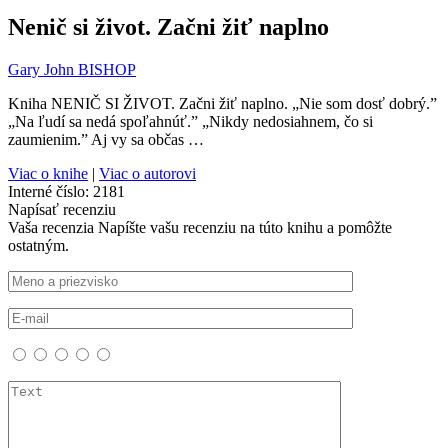
Nenič si život. Začni žiť naplno
Gary John BISHOP
Kniha NENIČ SI ŽIVOT. Začni žiť naplno. „Nie som dosť dobrý.”
„Na ľudí sa nedá spoľahnúť.” „Nikdy nedosiahnem, čo si
zaumienim.” Aj vy sa občas …
Viac o knihe
|
Viac o autorovi
Interné číslo:
2181
Napísať recenziu
Vaša recenzia
Napíšte vašu recenziu na túto knihu a pomôžte
ostatným.