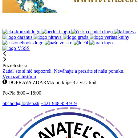
Pozreli ste si
Zatiaľ ste si nič nepozreli. Neváhajte a prezrite si našu ponuku.
Vymazať históriu
DOPRAVA ZDARMA pri kúpe 3 a viac kníh
Po-Pia 8:00 – 15:00
obchod@torden.sk
+421 948 959 919