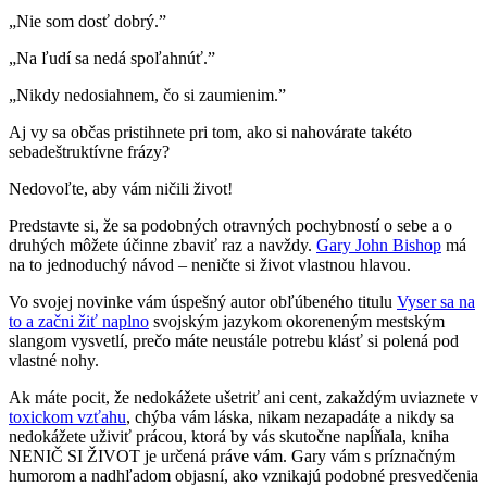
„Nie som dosť dobrý.”
„Na ľudí sa nedá spoľahnúť.”
„Nikdy nedosiahnem, čo si zaumienim.”
Aj vy sa občas pristihnete pri tom, ako si nahovárate takéto
sebadeštruktívne frázy?
Nedovoľte, aby vám ničili život!
Predstavte si, že sa podobných otravných pochybností o sebe a o
druhých môžete účinne zbaviť raz a navždy.
Gary John Bishop
má
na to jednoduchý návod – neničte si život vlastnou hlavou.
Vo svojej novinke vám úspešný autor obľúbeného titulu
Vyser sa na
to a začni žiť naplno
svojským jazykom okoreneným mestským
slangom vysvetlí, prečo máte neustále potrebu klásť si polená pod
vlastné nohy.
Ak máte pocit, že nedokážete ušetriť ani cent, zakaždým uviaznete v
toxickom vzťahu
, chýba vám láska, nikam nezapadáte a nikdy sa
nedokážete uživiť prácou, ktorá by vás skutočne napĺňala, kniha
NENIČ SI ŽIVOT je určená práve vám. Gary vám s príznačným
humorom a nadhľadom objasní, ako vznikajú podobné presvedčenia