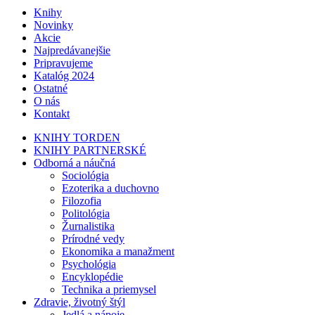
Knihy
Novinky
Akcie
Najpredávanejšie
Pripravujeme
Katalóg 2024
Ostatné
O nás
Kontakt
KNIHY TORDEN
KNIHY PARTNERSKÉ
Odborná a náučná
Sociológia
Ezoterika a duchovno
Filozofia
Politológia
Žurnalistika
Prírodné vedy
Ekonomika a manažment
Psychológia
Encyklopédie
Technika a priemysel
Zdravie, životný štýl
Jedlá a nápoje