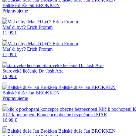
Baltské duše
Jan BROKKEN
Pripravujeme
Mať či byť?
Erich Fromm
Mať či byť?
Erich Fromm
11,99
€
Mať či byť?
Erich Fromm
Mať či byť?
Erich Fromm
11,99
€
Staroveké liečenie
Dr. Josh Axe
Staroveké liečenie
Dr. Josh Axe
19,99
€
Baltské duše
Jan BROKKEN
Baltské duše
Jan BROKKEN
Pripravujeme
Klíč k pochopení 
Klíč k pochopení Koncepce obecné bezpečnosti
SIAR
16,99
€
Baltské duše
Jan BROKKEN