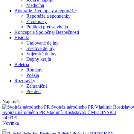
Medicína
Biografie, životopisy a reportáže
Reportáže a spomienky
Životopisy
Politickí predstavitelia
Koncepcia Spoločnej Bezpečnosti
História
Utajované dejiny
Svetové dejiny
Vojenské dejiny
Dejiny krajín
Beletria
Romány
Poézia
Rozprávky
Zahraničné
Pre deti
Najnovšia
Svojráz národného PR
Vladimír Rostisla
Svojráz národného PR
Vladimír Rostislavovič MEDINSKIJ
24,99
€
Novinka
Baltské duše
Jan BROKKEN