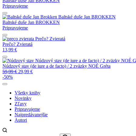
Baltské duše
Jan BROKKEN
Pripravujeme
Baltské duše
Jan BROKKEN
Baltské duše
Jan BROKKEN
Pripravujeme
Prečo? Zvieratá
Prečo? Zvieratá
13,99
€
Núdzový stav (de iure a de facto) / 2 zväzky
NOÉ Gr
Núdzový stav (de iure a de facto) / 2 zväzky
NOÉ Gréta
59,99
€
29,99
€
-50%
Všetky knihy
Novinky
Zľavy
Pripravujeme
Najpredávanejšie
Autori