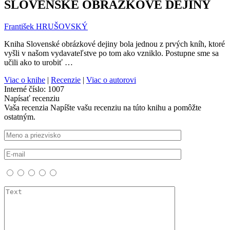
SLOVENSKÉ OBRÁZKOVÉ DEJINY
František HRUŠOVSKÝ
Kniha Slovenské obrázkové dejiny bola jednou z prvých kníh, ktoré
vyšli v našom vydavateľstve po tom ako vzniklo. Postupne sme sa
učili ako to urobiť …
Viac o knihe
|
Recenzie
|
Viac o autorovi
Interné číslo:
1007
Napísať recenziu
Vaša recenzia
Napíšte vašu recenziu na túto knihu a pomôžte
ostatným.