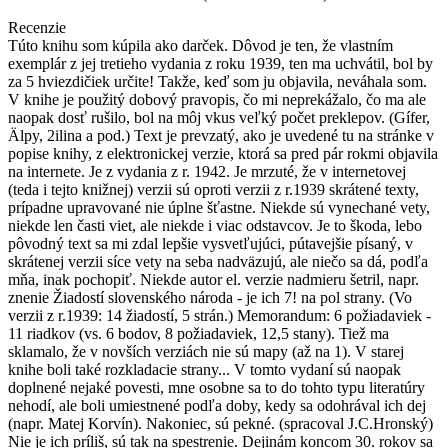
Recenzie
Túto knihu som kúpila ako darček. Dôvod je ten, že vlastním
exemplár z jej tretieho vydania z roku 1939, ten ma uchvátil, bol by
za 5 hviezdičiek určite! Takže, keď som ju objavila, neváhala som.
V knihe je použitý dobový pravopis, čo mi neprekážalo, čo ma ale
naopak dosť rušilo, bol na môj vkus veľký počet preklepov. (Gífer,
Älpy, 2ilina a pod.) Text je prevzatý, ako je uvedené tu na stránke v
popise knihy, z elektronickej verzie, ktorá sa pred pár rokmi objavila
na internete. Je z vydania z r. 1942. Je mrzuté, že v internetovej
(teda i tejto knižnej) verzii sú oproti verzii z r.1939 skrátené texty,
prípadne upravované nie úplne šťastne. Niekde sú vynechané vety,
niekde len časti viet, ale niekde i viac odstavcov. Je to škoda, lebo
pôvodný text sa mi zdal lepšie vysvetľujúci, pútavejšie písaný, v
skrátenej verzii síce vety na seba nadväzujú, ale niečo sa dá, podľa
mňa, inak pochopiť. Niekde autor el. verzie nadmieru šetril, napr.
znenie Žiadostí slovenského národa - je ich 7! na pol strany. (Vo
verzii z r.1939: 14 žiadostí, 5 strán.) Memorandum: 6 požiadaviek -
11 riadkov (vs. 6 bodov, 8 požiadaviek, 12,5 stany). Tiež ma
sklamalo, že v novších verziách nie sú mapy (až na 1). V starej
knihe boli také rozkladacie strany... V tomto vydaní sú naopak
doplnené nejaké povesti, mne osobne sa to do tohto typu literatúry
nehodí, ale boli umiestnené podľa doby, kedy sa odohrával ich dej
(napr. Matej Korvín). Nakoniec, sú pekné. (spracoval J.C.Hronský)
Nie je ich príliš, sú tak na spestrenie. Dejinám koncom 30. rokov sa