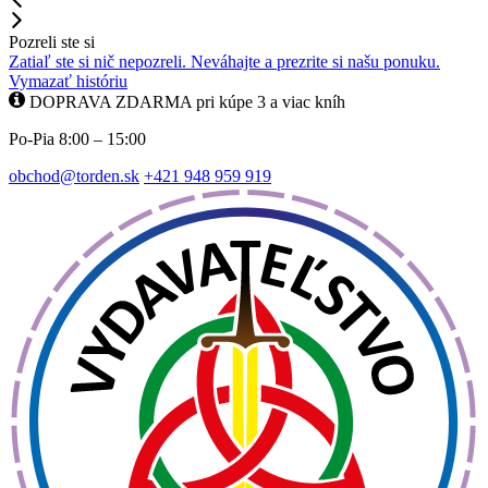
Pozreli ste si
Zatiaľ ste si nič nepozreli. Neváhajte a prezrite si našu ponuku.
Vymazať históriu
DOPRAVA ZDARMA pri kúpe 3 a viac kníh
Po-Pia 8:00 – 15:00
obchod@torden.sk
+421 948 959 919