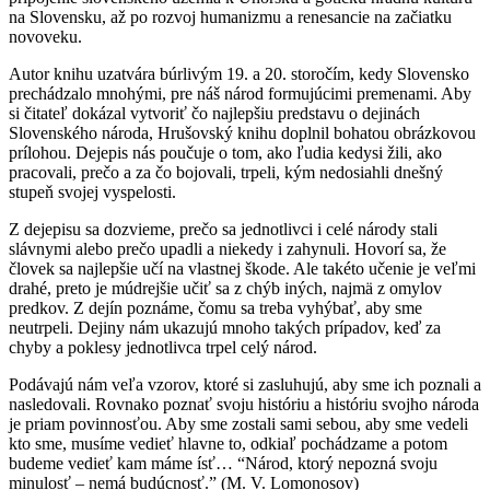
na Slovensku, až po rozvoj humanizmu a renesancie na začiatku
novoveku.
Autor knihu uzatvára búrlivým 19. a 20. storočím, kedy Slovensko
prechádzalo mnohými, pre náš národ formujúcimi premenami. Aby
si čitateľ dokázal vytvoriť čo najlepšiu predstavu o dejinách
Slovenského národa, Hrušovský knihu doplnil bohatou obrázkovou
prílohou. Dejepis nás poučuje o tom, ako ľudia kedysi žili, ako
pracovali, prečo a za čo bojovali, trpeli, kým nedosiahli dnešný
stupeň svojej vyspelosti.
Z dejepisu sa dozvieme, prečo sa jednotlivci i celé národy stali
slávnymi alebo prečo upadli a niekedy i zahynuli. Hovorí sa, že
človek sa najlepšie učí na vlastnej škode. Ale takéto učenie je veľmi
drahé, preto je múdrejšie učiť sa z chýb iných, najmä z omylov
predkov. Z dejín poznáme, čomu sa treba vyhýbať, aby sme
neutrpeli. Dejiny nám ukazujú mnoho takých prípadov, keď za
chyby a poklesy jednotlivca trpel celý národ.
Podávajú nám veľa vzorov, ktoré si zasluhujú, aby sme ich poznali a
nasledovali. Rovnako poznať svoju históriu a históriu svojho národa
je priam povinnosťou. Aby sme zostali sami sebou, aby sme vedeli
kto sme, musíme vedieť hlavne to, odkiaľ pochádzame a potom
budeme vedieť kam máme ísť… “Národ, ktorý nepozná svoju
minulosť – nemá budúcnosť.” (M. V. Lomonosov)