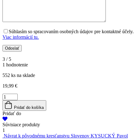
Súhlasím so spracovaním osobných údajov pre kontaktné účely.
Viac informácií tu.
3
/ 5
1 hodnotenie
552 ks na sklade
19,99
€
množstvo
SLOVENSKÉ
OBRÁZKOVÉ
Pridať do košíka
DEJINY
Pridať do
Súvisiace produkty
1
Návrat k pôvodnému kresťanstvu Slovenov
KYSUCKÝ Pavol