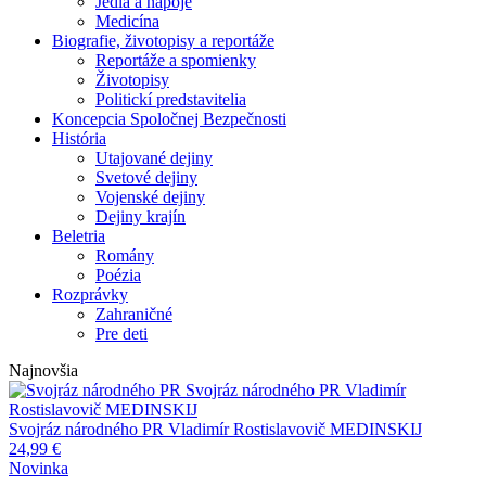
Jedlá a nápoje
Medicína
Biografie, životopisy a reportáže
Reportáže a spomienky
Životopisy
Politickí predstavitelia
Koncepcia Spoločnej Bezpečnosti
História
Utajované dejiny
Svetové dejiny
Vojenské dejiny
Dejiny krajín
Beletria
Romány
Poézia
Rozprávky
Zahraničné
Pre deti
Najnovšia
Svojráz národného PR
Vladimír
Rostislavovič MEDINSKIJ
Svojráz národného PR
Vladimír Rostislavovič MEDINSKIJ
24,99
€
Novinka