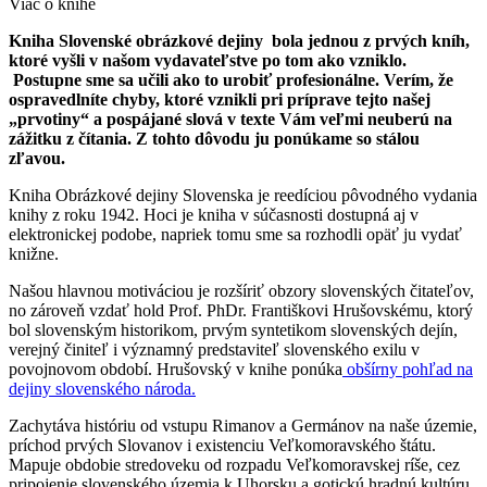
Viac o knihe
Kniha Slovenské obrázkové dejiny bola jednou z prvých kníh,
ktoré vyšli v našom vydavateľstve po tom ako vzniklo.
Postupne sme sa učili ako to urobiť profesionálne. Verím, že
ospravedlníte chyby, ktoré vznikli pri príprave tejto našej
„prvotiny“ a pospájané slová v texte Vám veľmi neuberú na
zážitku z čítania. Z tohto dôvodu ju ponúkame so stálou
zľavou.
Kniha Obrázkové dejiny Slovenska je reedíciou pôvodného vydania
knihy z roku 1942. Hoci je kniha v súčasnosti dostupná aj v
elektronickej podobe, napriek tomu sme sa rozhodli opäť ju vydať
knižne.
Našou hlavnou motiváciou je rozšíriť obzory slovenských čitateľov,
no zároveň vzdať hold Prof. PhDr. Františkovi Hrušovskému, ktorý
bol slovenským historikom, prvým syntetikom slovenských dejín,
verejný činiteľ i významný predstaviteľ slovenského exilu v
povojnovom období. Hrušovský v knihe ponúka
obšírny pohľad na
dejiny slovenského národa.
Zachytáva históriu od vstupu Rimanov a Germánov na naše územie,
príchod prvých Slovanov i existenciu Veľkomoravského štátu.
Mapuje obdobie stredoveku od rozpadu Veľkomoravskej ríše, cez
pripojenie slovenského územia k Uhorsku a gotickú hradnú kultúru