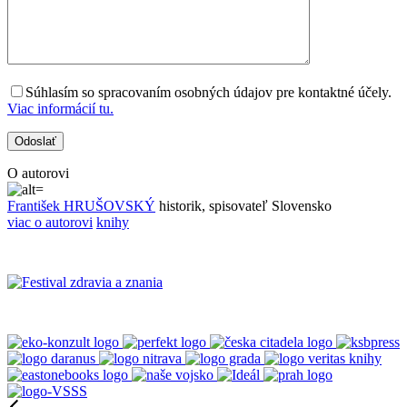
Súhlasím so spracovaním osobných údajov pre kontaktné účely.
Viac informácií tu.
O autorovi
František HRUŠOVSKÝ
historik, spisovateľ
Slovensko
viac o autorovi
knihy