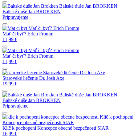
Baltské duše
Jan BROKKEN
Baltské duše
Jan BROKKEN
Pripravujeme
Mať či byť?
Erich Fromm
Mať či byť?
Erich Fromm
11,99
€
Mať či byť?
Erich Fromm
Mať či byť?
Erich Fromm
11,99
€
Staroveké liečenie
Dr. Josh Axe
Staroveké liečenie
Dr. Josh Axe
19,99
€
Baltské duše
Jan BROKKEN
Baltské duše
Jan BROKKEN
Pripravujeme
Klíč k pochopení
Koncepce obecné bezpečnosti
SIAR
Klíč k pochopení Koncepce obecné bezpečnosti
SIAR
16,99
€