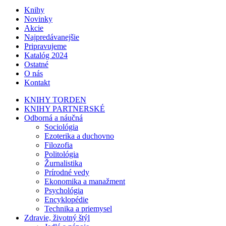
Knihy
Novinky
Akcie
Najpredávanejšie
Pripravujeme
Katalóg 2024
Ostatné
O nás
Kontakt
KNIHY TORDEN
KNIHY PARTNERSKÉ
Odborná a náučná
Sociológia
Ezoterika a duchovno
Filozofia
Politológia
Žurnalistika
Prírodné vedy
Ekonomika a manažment
Psychológia
Encyklopédie
Technika a priemysel
Zdravie, životný štýl