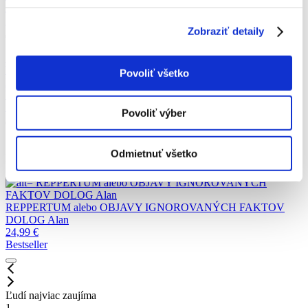
Abeceda pravdy
KULANOV Viačeslav Gennadijevič
17,99
€
Zobraziť detaily
10
PROJÍT PEKLEM. Ukazuje cestu jak poznat sebe sama skrz slova
Věra Ovečková
Povoliť všetko
PROJÍT PEKLEM. Ukazuje cestu jak poznat sebe sama skrz slova
Věra Ovečková
19,99
€
Povoliť výber
Odmietnuť všetko
Najpredávanejšie z ponuky
1
REPPERTUM alebo OBJAVY IGNOROVANÝCH
FAKTOV
DOLOG Alan
REPPERTUM alebo OBJAVY IGNOROVANÝCH FAKTOV
DOLOG Alan
24,99
€
Bestseller
Ľudí najviac zaujíma
1