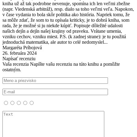
kniha už až tak podrobne nevenuje, spomína ich len veľmi zbežne
(napr. Viedenská arbitráž), resp. dialo sa toho veľmi veľa. Napokon,
v čase vydania to bola skôr politika ako história. Napriek tomu, že
sa môže zdať, že som to tu opísala kriticky, je to dobrá kniha, som
rada, že je možné si ju niekde kúpiť. Popisuje dôležité udalosti
našich dejín a dejín našej krajiny od praveku. Vrátane umenia,
vzniku cechov, vzniku miest. P.S. (k zadnej strane): je tu použitá
jednoduchá matematika, ale autor to celé nedomyslel...
Margaréta Príbojová
26. februára 2024
Napísať recenziu
Vaša recenzia
Napíšte vašu recenziu na túto knihu a pomôžte
ostatným.