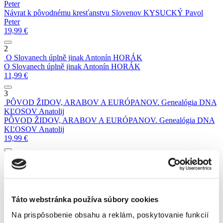
Peter
Návrat k pôvodnému kresťanstvu Slovenov
KYSUCKÝ Pavol
Peter
19,99
€
2
O Slovanech úplně jinak
Antonín HORÁK
O Slovanech úplně jinak
Antonín HORÁK
11,99
€
3
PÔVOD ŽIDOV, ARABOV A EURÓPANOV. Genealógia DNA
KĽOSOV Anatolij
PÔVOD ŽIDOV, ARABOV A EURÓPANOV. Genealógia DNA
KĽOSOV Anatolij
19,99
€
4
Život národa je večný (Sto rokov od Trianonu 1920 - 2020)
Ján
Gábor a Ferdinand Vrábel
Život národa je večný (Sto rokov od Trianonu 1920 - 2020)
Ján
Gábor a Ferdinand Vrábel
Táto webstránka používa súbory cookies
14,99
€
Na prispôsobenie obsahu a reklám, poskytovanie funkcií
5