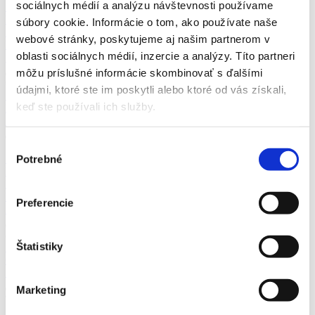
sociálnych médií a analýzu návštevnosti používame
Slovensko nenávidíme ťa (Szlovákok nincsen hazátok)
Claude
BALÁŽ
súbory cookie. Informácie o tom, ako používate naše
Slovensko nenávidíme ťa (Szlovákok nincsen hazátok)
Claude
webové stránky, poskytujeme aj našim partnerom v
BALÁŽ
oblasti sociálnych médií, inzercie a analýzy. Títo partneri
17,99
€
môžu príslušné informácie skombinovať s ďalšími
6
údajmi, ktoré ste im poskytli alebo ktoré od vás získali,
BYSTVOR III. Od Tartarie k Moskovskej Rusi
Svetozár
keď ste používali ich služby.
BYSTVOR III. Od Tartarie k Moskovskej Rusi
Svetozár
19,99
€
Výber
7
REPPERTUM alebo OBJAVY IGNOROVANÝCH FAKTOV
Potrebné
súhlasu
DOLOG Alan
REPPERTUM alebo OBJAVY IGNOROVANÝCH FAKTOV
DOLOG Alan
Preferencie
24,99
€
8
Štatistiky
Genocída Slovanov
Miloš ZVERINA
Genocída Slovanov
Miloš ZVERINA
19,99
€
Marketing
9
Abeceda pravdy
KULANOV Viačeslav Gennadijevič