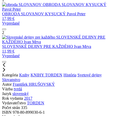
OBRODA SLOVANOV
KYSUCKÝ
Pavol Peter
OBRODA SLOVANOV
KYSUCKÝ Pavol Peter
17,99
€
Vypredané
2
SLOVENSKÉ DEJINY PRE
KAŽDÉHO
Ivan Mrva
SLOVENSKÉ DEJINY PRE KAŽDÉHO
Ivan Mrva
11,99
€
Vypredané
Kategória
Knihy
KNIHY TORDEN
História
Svetové dejiny
Slovanstvo
Autor
František HRUŠOVSKÝ
Väzba
tvrdá
Jazyk
slovenský
Rok vydania
2017
Vydavateľstvo
TORDEN
Počet strán
335
ISBN
978-80-899030-6-1