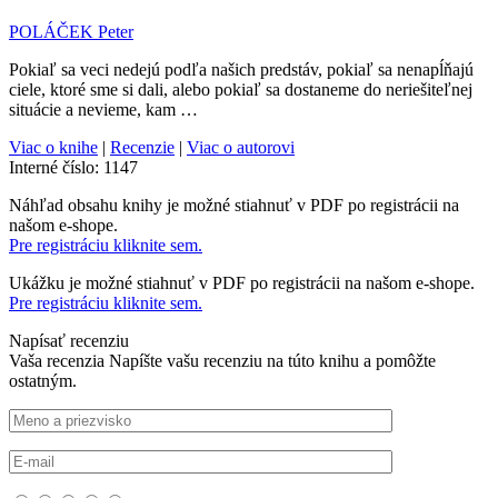
POLÁČEK Peter
Pokiaľ sa veci nedejú podľa našich predstáv, pokiaľ sa nenapĺňajú
ciele, ktoré sme si dali, alebo pokiaľ sa dostaneme do neriešiteľnej
situácie a nevieme, kam …
Viac o knihe
|
Recenzie
|
Viac o autorovi
Interné číslo:
1147
Náhľad obsahu knihy je možné stiahnuť v PDF po registrácii na
našom e-shope.
Pre registráciu kliknite sem.
Ukážku je možné stiahnuť v PDF po registrácii na našom e-shope.
Pre registráciu kliknite sem.
Napísať recenziu
Vaša recenzia
Napíšte vašu recenziu na túto knihu a pomôžte
ostatným.