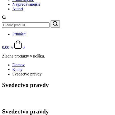
Najpredávanejšie
Autori
Prihlásiť
0,00
€
0
Žiadne produkty v košíku.
Domov
Knihy
Svedectvo pravdy
Svedectvo pravdy
Svedectvo pravdy