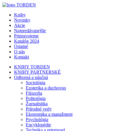
Knihy
Novinky
Akcie
Najpredávanejšie
Pripravujeme
Katalóg 2024
Ostatné
O nás
Kontakt
KNIHY TORDEN
KNIHY PARTNERSKÉ
Odborná a náučná
Sociológia
Ezoterika a duchovno
Filozofia
Politológia
Žurnalistika
Prírodné vedy
Ekonomika a manažment
Psychológia
Encyklopédie
Technika a priemysel