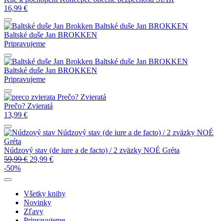
16,99
€
Baltské duše
Jan BROKKEN
Baltské duše
Jan BROKKEN
Pripravujeme
Baltské duše
Jan BROKKEN
Baltské duše
Jan BROKKEN
Pripravujeme
Prečo? Zvieratá
Prečo? Zvieratá
13,99
€
Núdzový stav (de iure a de facto) / 2 zväzky
NOÉ
Gréta
Núdzový stav (de iure a de facto) / 2 zväzky
NOÉ Gréta
59,99
€
29,99
€
-50%
Všetky knihy
Novinky
Zľavy
Pripravujeme