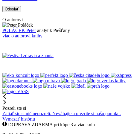
O autorovi
POLÁČEK Peter
analytik
Piešťany
viac o autorovi
knihy
Pozreli ste si
Zatiaľ ste si nič nepozreli. Neváhajte a prezrite si našu ponuku.
Vymazať históriu
DOPRAVA ZDARMA pri kúpe 3 a viac kníh