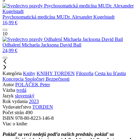
9
Psychosomatická medicína
MUDr. Alexander
Kugelstadt
Psychosomatická medicína
MUDr. Alexander Kugelstadt
16,99
€
10
Odhalení Michaela Jacksona
David Bail
Odhalení Michaela Jacksona
David Bail
24,99
€
Kategória
Knihy
KNIHY TORDEN
Filozofia
Cesta ku šťastiu
Koncepcia Spoločnej Bezpečnosti
Autor
POLÁČEK Peter
Väzba
tvrdá
Jazyk
slovenský
Rok vydania
2023
Vydavateľstvo
TORDEN
Počet strán
490
ISBN
978-80-8223-146-8
Viac o knihe
Pokiaľ sa veci nedejú podľa našich predstáv, pokiaľ sa