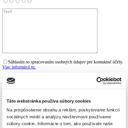
Súhlasím so spracovaním osobných údajov pre kontaktné účely.
Viac informácií tu.
3
/ 5
1 hodnotenie
Táto webstránka používa súbory cookies
28 ks na sklade
Na prispôsobenie obsahu a reklám, poskytovanie funkcií
17,99
€
sociálnych médií a analýzu návštevnosti používame
množstvo Svedectvo pravdy
súbory cookie. Informácie o tom, ako používate naše