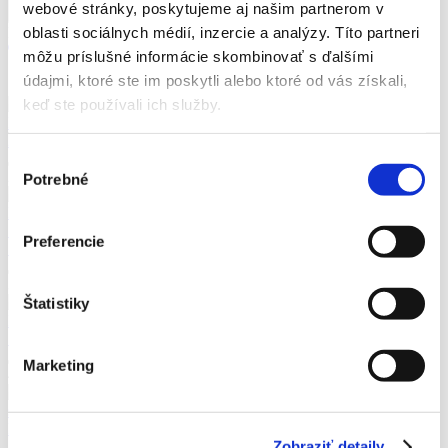
webové stránky, poskytujeme aj našim partnerom v
Pridať do košíka
Pridať do
oblasti sociálnych médií, inzercie a analýzy. Títo partneri
môžu príslušné informácie skombinovať s ďalšími
Súvisiace produkty
údajmi, ktoré ste im poskytli alebo ktoré od vás získali,
1
Prométheus a atlás
Jason Reza Jorjani
keď ste používali ich služby.
Prométheus a atlás
Jason Reza Jorjani
26,99
€
Výber
2
Potrebné
súhlasu
SLOVENSKÉ OBRÁZKOVÉ DEJINY
František HRUŠOVSKÝ
SLOVENSKÉ OBRÁZKOVÉ DEJINY
František HRUŠOVSKÝ
Preferencie
19,99
€
3
Pavúčik Zlatúšik
Diana Amftová
Štatistiky
Pavúčik Zlatúšik
Diana Amftová
7,99
€
Marketing
4
Môj prvý anglicko-slovenský obrázkový
slovník
Môj prvý anglicko-slovenský obrázkový slovník
13,99
€
Zobraziť detaily