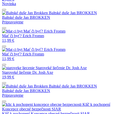
Novinka
Baltské duše
Jan BROKKEN
Baltské duše
Jan BROKKEN
Pripravujeme
Mať či byť?
Erich Fromm
Mať či byť?
Erich Fromm
11,99
€
Mať či byť?
Erich Fromm
Mať či byť?
Erich Fromm
11,99
€
Staroveké liečenie
Dr. Josh Axe
Staroveké liečenie
Dr. Josh Axe
19,99
€
Baltské duše
Jan BROKKEN
Baltské duše
Jan BROKKEN
Pripravujeme
Klíč k pochopení
Koncepce obecné bezpečnosti
SIAR
Klíč k pochopení Koncepce obecné bezpečnosti
SIAR