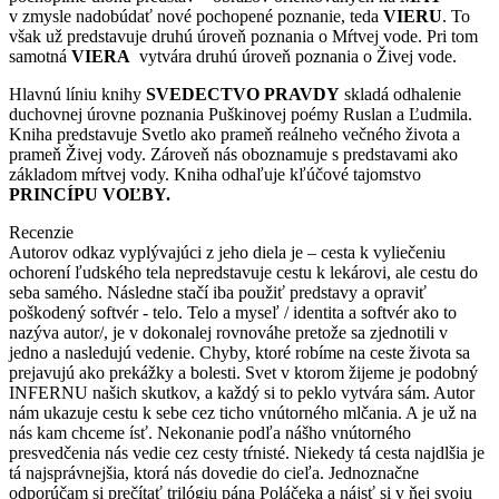
v zmysle nadobúdať nové pochopené poznanie, teda
VIERU
. To
však už predstavuje druhú úroveň poznania o Mŕtvej vode. Pri tom
samotná
VIERA
vytvára druhú úroveň poznania o Živej vode.
Hlavnú líniu knihy
SVEDECTVO PRAVDY
skladá odhalenie
duchovnej úrovne poznania Puškinovej poémy Ruslan a Ľudmila.
Kniha predstavuje Svetlo ako prameň reálneho večného života a
prameň Živej vody. Zároveň nás oboznamuje s predstavami ako
základom mŕtvej vody. Kniha odhaľuje kľúčové tajomstvo
PRINCÍPU VOĽBY.
Recenzie
Autorov odkaz vyplývajúci z jeho diela je – cesta k vyliečeniu
ochorení ľudského tela nepredstavuje cestu k lekárovi, ale cestu do
seba samého. Následne stačí iba použiť predstavy a opraviť
poškodený softvér - telo. Telo a myseľ / identita a softvér ako to
nazýva autor/, je v dokonalej rovnováhe pretože sa zjednotili v
jedno a nasledujú vedenie. Chyby, ktoré robíme na ceste života sa
prejavujú ako prekážky a bolesti. Svet v ktorom žijeme je podobný
INFERNU našich skutkov, a každý si to peklo vytvára sám. Autor
nám ukazuje cestu k sebe cez ticho vnútorného mlčania. A je už na
nás kam chceme ísť. Nekonanie podľa nášho vnútorného
presvedčenia nás vedie cez cesty tŕnisté. Niekedy tá cesta najdlšia je
tá najsprávnejšia, ktorá nás dovedie do cieľa. Jednoznačne
odporúčam si prečítať trilógiu pána Poláčeka a nájsť si v ňej svoju