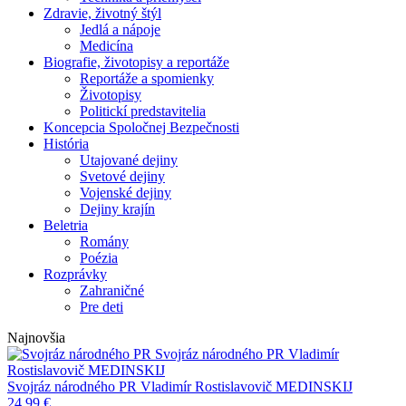
Zdravie, životný štýl
Jedlá a nápoje
Medicína
Biografie, životopisy a reportáže
Reportáže a spomienky
Životopisy
Politickí predstavitelia
Koncepcia Spoločnej Bezpečnosti
História
Utajované dejiny
Svetové dejiny
Vojenské dejiny
Dejiny krajín
Beletria
Romány
Poézia
Rozprávky
Zahraničné
Pre deti
Najnovšia
Svojráz národného PR
Vladimír
Rostislavovič MEDINSKIJ
Svojráz národného PR
Vladimír Rostislavovič MEDINSKIJ
24,99
€