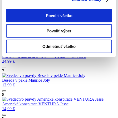
5
REČ EMÓCIÍ. Čo sa vám emócie snažia
Povoliť všetko
povedať
Karla McLARENOVÁ
REČ EMÓCIÍ. Čo sa vám emócie snažia povedať
Karla
McLARENOVÁ
Povoliť výber
14,99
€
6
Odmietnuť všetko
Michael Schumacher: Cesta na vrchol
James
Allen
Michael Schumacher: Cesta na vrchol
James Allen
24,99
€
7
Beseda v pekle
Maurice Joly
Beseda v pekle
Maurice Joly
12,99
€
8
Americké konspirace
VENTURA Jesse
Americké konspirace
VENTURA Jesse
14,99
€