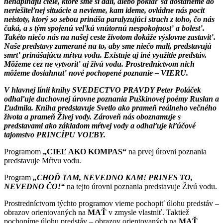
nenapĺňajú ciele, ktoré sme si dali, alebo pokiaľ sa dostaneme do
neriešiteľnej situácie a nevieme, kam ideme, ovládne nás pocit
neistoty, ktorý so sebou prináša paralyzujúci strach z toho, čo nás
čaká, a s tým spojenú veľkú vnútornú nespokojnosť a bolesť.
Takéto niečo nás na našej ceste životom dokáže výslovne zastaviť.
Naše predstavy zamerané na to, aby sme niečo mali, predstavujú
smrť prinášajúcu mŕtvu vodu. Existuje aj iné využitie predstáv.
Môžeme cez ne vytvoriť aj živú vodu. Prostredníctvom nich
môžeme dosiahnuť nové pochopené poznanie – VIERU.
V hlavnej línii knihy SVEDECTVO PRAVDY Peter Poláček
odhaľuje duchovnej úrovne poznania Puškinovej poémy Ruslan a
Ľudmila. Kniha predstavuje Svetlo ako prameň reálneho večného
života a prameň Živej vody. Zároveň nás oboznamuje s
predstavami ako základom mŕtvej vody a odhaľuje kľúčové
tajomstvo PRINCÍPU VOĽBY.
Programom
„CIEĽ AKO KOMPAS“
na prvej úrovni poznania
predstavuje Mŕtvu vodu.
Program
„CHOĎ TAM, NEVEDNO KAM! PRINES TO,
NEVEDNO ČO!“
na tejto úrovni poznania predstavuje Živú vodu.
Prostredníctvom týchto programov vieme pochopiť úlohu predstáv –
obrazov orientovaných na
MAŤ
v zmysle vlastniť. Taktiež
pochopíme úlohu predstáv – obrazov orientovaných na
MAŤ