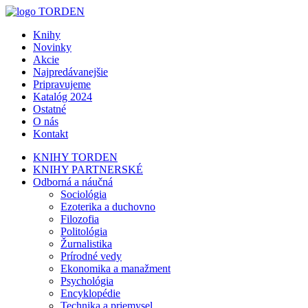
Knihy
Novinky
Akcie
Najpredávanejšie
Pripravujeme
Katalóg 2024
Ostatné
O nás
Kontakt
KNIHY TORDEN
KNIHY PARTNERSKÉ
Odborná a náučná
Sociológia
Ezoterika a duchovno
Filozofia
Politológia
Žurnalistika
Prírodné vedy
Ekonomika a manažment
Psychológia
Encyklopédie
Technika a priemysel