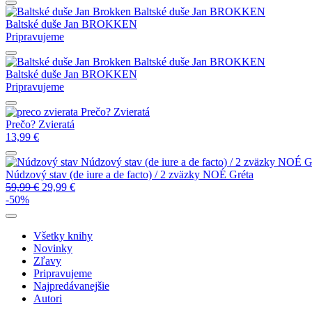
Baltské duše
Jan BROKKEN
Baltské duše
Jan BROKKEN
Pripravujeme
Baltské duše
Jan BROKKEN
Baltské duše
Jan BROKKEN
Pripravujeme
Prečo? Zvieratá
Prečo? Zvieratá
13,99
€
Núdzový stav (de iure a de facto) / 2 zväzky
NOÉ Gr
Núdzový stav (de iure a de facto) / 2 zväzky
NOÉ Gréta
59,99
€
29,99
€
-50%
Všetky knihy
Novinky
Zľavy
Pripravujeme
Najpredávanejšie
Autori