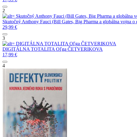
2
Skutočný Anthony Fauci (Bill Gates, Big Pharma a globálna vo
Skutočný Anthony Fauci (Bill Gates, Big Pharma a globálna vojna o 
29,99
€
3
DIGITÁLNA TOTALITA
Oľga ČETVERIKOVA
DIGITÁLNA TOTALITA
Oľga ČETVERIKOVA
17,99
€
4