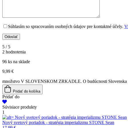
Súhlasím so spracovaním osobných údajov pre kontaktné účely.
Vi
5
/ 5
2 hodnotenia
96 ks na sklade
9,99
€
množstvo V SLOVENSKOM ZRKADLE. O budúcnosti Slovenska v č
Pridať do košíka
Pridať do
Súvisiace produkty
1
Nový svetový poriadok - stratégia imperializmu
STONE Sean
Nový svetový poriadok - stratégia imperializmu
STONE Sean
17,99
€