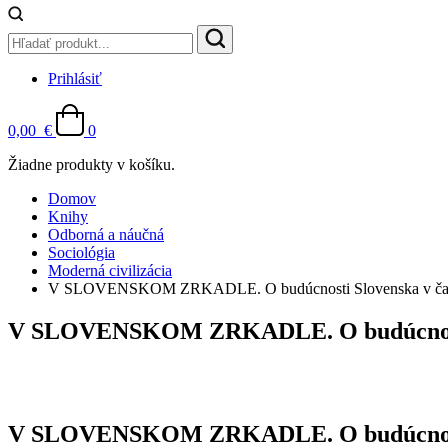
Prihlásiť
0,00
€
0
Žiadne produkty v košíku.
Domov
Knihy
Odborná a náučná
Sociológia
Moderná civilizácia
V SLOVENSKOM ZRKADLE. O budúcnosti Slovenska v čase
V SLOVENSKOM ZRKADLE. O budúcnosti S
V SLOVENSKOM ZRKADLE. O budúcnosti S