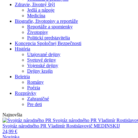
Zdravie, životný štýl
Jedlá a nápoje
Medicína
Biografie, životopisy a reportáže
Reportáže a spomienky
Životopisy
Politickí predstavitelia
Koncepcia Spoločnej Bezpečnosti
História
Utajované dejiny
Svetové dejiny
Vojenské dejiny
Dejiny krajín
Beletria
Romány
Poézia
Rozprávky
Zahraničné
Pre deti
Najnovšia
Svojráz národného PR
Vladimír Rostisla
Svojráz národného PR
Vladimír Rostislavovič MEDINSKIJ
24,99
€
Novinka