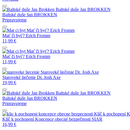
Baltské duše
Jan BROKKEN
Baltské duše
Jan BROKKEN
Pripravujeme
Mať či byť?
Erich Fromm
Mať či byť?
Erich Fromm
11,99
€
Mať či byť?
Erich Fromm
Mať či byť?
Erich Fromm
11,99
€
Staroveké liečenie
Dr. Josh Axe
Staroveké liečenie
Dr. Josh Axe
19,99
€
Baltské duše
Jan BROKKEN
Baltské duše
Jan BROKKEN
Pripravujeme
Klíč k pochopení 
Klíč k pochopení Koncepce obecné bezpečnosti
SIAR
16,99
€