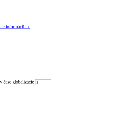
ac informácií tu.
ase globalizácie