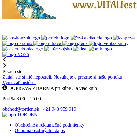
Pozreli ste si
Zatiaľ ste si nič nepozreli. Neváhajte a prezrite si našu ponuku.
Vymazať históriu
DOPRAVA ZDARMA pri kúpe 3 a viac kníh
Po-Pia 8:00 – 15:00
obchod@torden.sk
+421 948 959 919
Obchodné a reklamačné podmienky
Ochrana osobných údajov