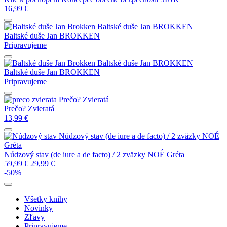
16,99
€
Baltské duše
Jan BROKKEN
Baltské duše
Jan BROKKEN
Pripravujeme
Baltské duše
Jan BROKKEN
Baltské duše
Jan BROKKEN
Pripravujeme
Prečo? Zvieratá
Prečo? Zvieratá
13,99
€
Núdzový stav (de iure a de facto) / 2 zväzky
NOÉ
Gréta
Núdzový stav (de iure a de facto) / 2 zväzky
NOÉ Gréta
59,99
€
29,99
€
-50%
Všetky knihy
Novinky
Zľavy
Pripravujeme