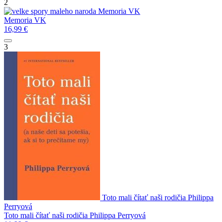
2
Memoria
VK
Memoria
VK
16,99
€
3
Toto mali čítať naši rodičia
Philippa
Perryová
Toto mali čítať naši rodičia
Philippa Perryová