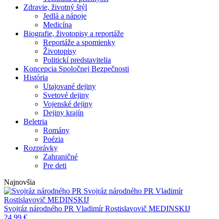
Zdravie, životný štýl
Jedlá a nápoje
Medicína
Biografie, životopisy a reportáže
Reportáže a spomienky
Životopisy
Politickí predstavitelia
Koncepcia Spoločnej Bezpečnosti
História
Utajované dejiny
Svetové dejiny
Vojenské dejiny
Dejiny krajín
Beletria
Romány
Poézia
Rozprávky
Zahraničné
Pre deti
Najnovšia
Svojráz národného PR
Vladimír
Rostislavovič MEDINSKIJ
Svojráz národného PR
Vladimír Rostislavovič MEDINSKIJ
24,99
€