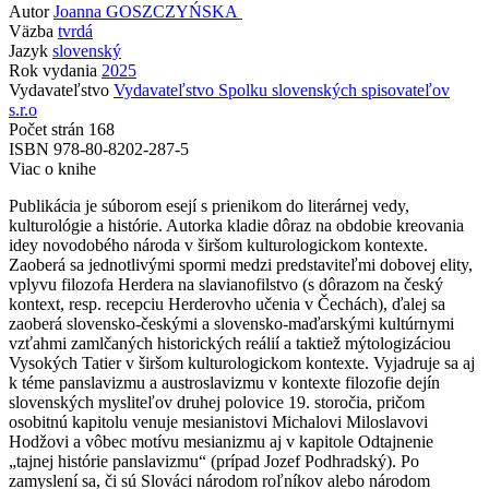
Autor
Joanna GOSZCZYŃSKA
Väzba
tvrdá
Jazyk
slovenský
Rok vydania
2025
Vydavateľstvo
Vydavateľstvo Spolku slovenských spisovateľov
s.r.o
Počet strán
168
ISBN
978-80-8202-287-5
Viac o knihe
Publikácia je súborom esejí s prienikom do literárnej vedy,
kulturológie a histórie. Autorka kladie dôraz na obdobie kreovania
idey novodobého národa v širšom kulturologickom kontexte.
Zaoberá sa jednotlivými spormi medzi predstaviteľmi dobovej elity,
vplyvu filozofa Herdera na slavianofilstvo (s dôrazom na český
kontext, resp. recepciu Herderovho učenia v Čechách), ďalej sa
zaoberá slovensko-českými a slovensko-maďarskými kultúrnymi
vzťahmi zamlčaných historických reálií a taktiež mýtologizáciou
Vysokých Tatier v širšom kulturologickom kontexte. Vyjadruje sa aj
k téme panslavizmu a austroslavizmu v kontexte filozofie dejín
slovenských mysliteľov druhej polovice 19. storočia, pričom
osobitnú kapitolu venuje mesianistovi Michalovi Miloslavovi
Hodžovi a vôbec motívu mesianizmu aj v kapitole Odtajnenie
„tajnej histórie panslavizmu“ (prípad Jozef Podhradský). Po
zamyslení sa, či sú Slováci národom roľníkov alebo národom