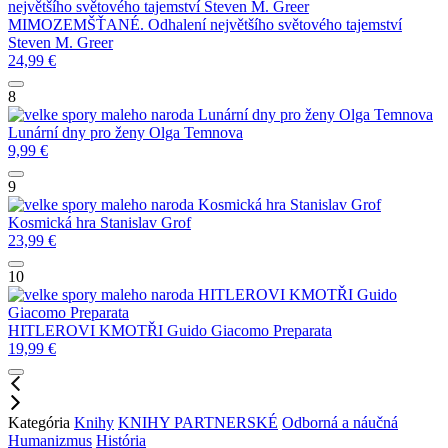
největšího světového tajemství
Steven M. Greer
MIMOZEMŠŤANÉ. Odhalení největšího světového tajemství
Steven M. Greer
24,99
€
8
Lunární dny pro ženy
Olga Temnova
Lunární dny pro ženy
Olga Temnova
9,99
€
9
Kosmická hra
Stanislav Grof
Kosmická hra
Stanislav Grof
23,99
€
10
HITLEROVI KMOTŘI
Guido
Giacomo Preparata
HITLEROVI KMOTŘI
Guido Giacomo Preparata
19,99
€
Kategória
Knihy
KNIHY PARTNERSKÉ
Odborná a náučná
Humanizmus
História