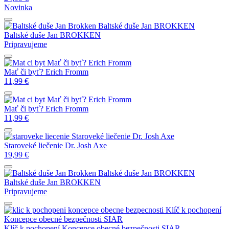
Novinka
Baltské duše
Jan BROKKEN
Baltské duše
Jan BROKKEN
Pripravujeme
Mať či byť?
Erich Fromm
Mať či byť?
Erich Fromm
11,99
€
Mať či byť?
Erich Fromm
Mať či byť?
Erich Fromm
11,99
€
Staroveké liečenie
Dr. Josh Axe
Staroveké liečenie
Dr. Josh Axe
19,99
€
Baltské duše
Jan BROKKEN
Baltské duše
Jan BROKKEN
Pripravujeme
Klíč k pochopení
Koncepce obecné bezpečnosti
SIAR
Klíč k pochopení Koncepce obecné bezpečnosti
SIAR