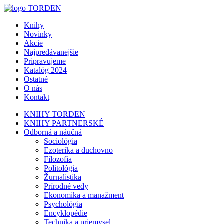
Knihy
Novinky
Akcie
Najpredávanejšie
Pripravujeme
Katalóg 2024
Ostatné
O nás
Kontakt
KNIHY TORDEN
KNIHY PARTNERSKÉ
Odborná a náučná
Sociológia
Ezoterika a duchovno
Filozofia
Politológia
Žurnalistika
Prírodné vedy
Ekonomika a manažment
Psychológia
Encyklopédie
Technika a priemysel