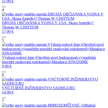
11,99
€
4
DRUHÁ OBČIANSKA VOJNA V
USA. Skaza Ameriky?
Thomas W. CHITTUM
DRUHÁ OBČIANSKA VOJNA V USA. Skaza Ameriky?
Thomas W. CHITTUM
17,99
€
5
Výzkum rodové linie (Otevření nové
budoucnosti vyjasněním pravidel opakování rodokmenů)
Masakacu
JONANIME
Výzkum rodové linie (Otevření nové budoucnosti vyjasněním
pravidel opakování rodokmenů)
Masakacu JONANIME
9,99
€
6
VNÚTORNÉ INŽINIERSTVO
SADHGURU
VNÚTORNÉ INŽINIERSTVO
SADHGURU
14,99
€
7
MIMOZEMŠŤANÉ. Odhalení