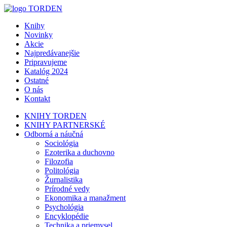
Knihy
Novinky
Akcie
Najpredávanejšie
Pripravujeme
Katalóg 2024
Ostatné
O nás
Kontakt
KNIHY TORDEN
KNIHY PARTNERSKÉ
Odborná a náučná
Sociológia
Ezoterika a duchovno
Filozofia
Politológia
Žurnalistika
Prírodné vedy
Ekonomika a manažment
Psychológia
Encyklopédie
Technika a priemysel