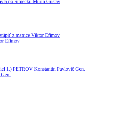
avla po Šimečku
Murín Gustáv
iť z matrice
Viktor Efimov
or Efimov
el 1.)
PETROV Konstantin Pavlovič Gen.
 Gen.