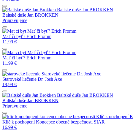
Baltské duše
Jan BROKKEN
Baltské duše
Jan BROKKEN
Pripravujeme
Mať či byť?
Erich Fromm
Mať či byť?
Erich Fromm
11,99
€
Mať či byť?
Erich Fromm
Mať či byť?
Erich Fromm
11,99
€
Staroveké liečenie
Dr. Josh Axe
Staroveké liečenie
Dr. Josh Axe
19,99
€
Baltské duše
Jan BROKKEN
Baltské duše
Jan BROKKEN
Pripravujeme
Klíč k pochopení 
Klíč k pochopení Koncepce obecné bezpečnosti
SIAR
16,99
€