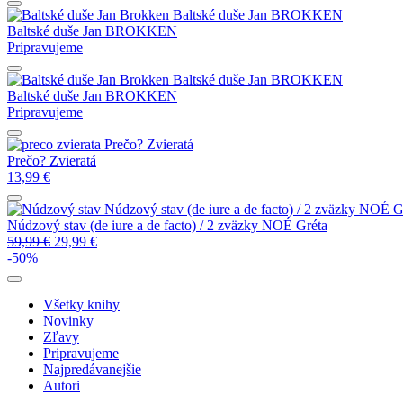
Baltské duše
Jan BROKKEN
Baltské duše
Jan BROKKEN
Pripravujeme
Baltské duše
Jan BROKKEN
Baltské duše
Jan BROKKEN
Pripravujeme
Prečo? Zvieratá
Prečo? Zvieratá
13,99
€
Núdzový stav (de iure a de facto) / 2 zväzky
NOÉ Gr
Núdzový stav (de iure a de facto) / 2 zväzky
NOÉ Gréta
59,99
€
29,99
€
-50%
Všetky knihy
Novinky
Zľavy
Pripravujeme
Najpredávanejšie
Autori