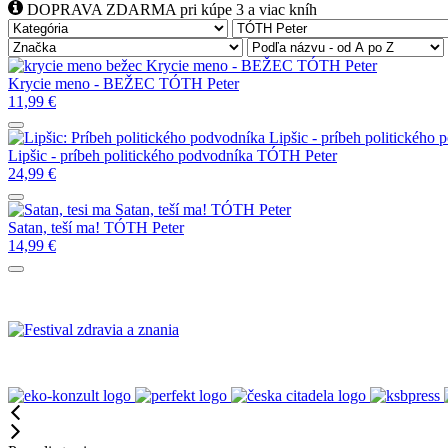
DOPRAVA ZDARMA pri kúpe 3 a viac kníh
Krycie meno - BEŽEC
TÓTH Peter
Krycie meno - BEŽEC
TÓTH Peter
11,99
€
Lipšic - príbeh politického
Lipšic - príbeh politického podvodníka
TÓTH Peter
24,99
€
Satan, teší ma!
TÓTH Peter
Satan, teší ma!
TÓTH Peter
14,99
€