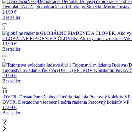
DemoláCIA našej demokracie - od H
DemoláCIA našej demokracie - od Havla po Šimečku
Murín Gustáv
24,99
€
Bestseller
8
GLOBÁLNE RIADENIE A ČLOVEK. Ako vystúp
GLOBÁLNE RIADENIE A ČLOVEK. Ako vystúpiť z matrice
Vikt
19,99
€
Bestseller
9
Tajomstvá ovládania ľudstva (Di
Tajomstvá ovládania ľudstva (Diel 1.)
PETROV Konstantin Pavlovič
29,99
€
Bestseller
10
DVTR. Dostatočne všeobecná teória riadenia
Pracovný kolektív VP
DVTR. Dostatočne všeobecná teória riadenia
Pracovný kolektív VP
17,99
€
Bestseller