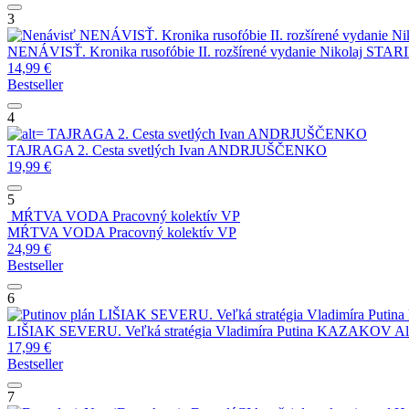
3
NENÁVISŤ. Kronika rusofóbie II. rozšírené vydanie
Ni
NENÁVISŤ. Kronika rusofóbie II. rozšírené vydanie
Nikolaj STA
14,99
€
Bestseller
4
TAJRAGA 2. Cesta svetlých
Ivan ANDRJUŠČENKO
TAJRAGA 2. Cesta svetlých
Ivan ANDRJUŠČENKO
19,99
€
5
MŔTVA VODA
Pracovný kolektív VP
MŔTVA VODA
Pracovný kolektív VP
24,99
€
Bestseller
6
LIŠIAK SEVERU. Veľká stratégia Vladimíra Putina
LIŠIAK SEVERU. Veľká stratégia Vladimíra Putina
KAZAKOV Ale
17,99
€
Bestseller
7