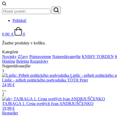
Prihlásiť
0,00
€
0
Žiadne produkty v košíku.
Kategórie
Novinky
Zľavy
Pripravujeme
Najpredávanejšie
KNIHY TORDEN
História
Beletria
Rozprávky
Najpredávanejšie
1
Lipšic - príbeh politického
Lipšic - príbeh politického podvodníka
TÓTH Peter
24,99
€
2
TAJRAGA 1. Cesta svetlých
Ivan ANDRJUŠČENKO
TAJRAGA 1. Cesta svetlých
Ivan ANDRJUŠČENKO
19,99
€
Bestseller