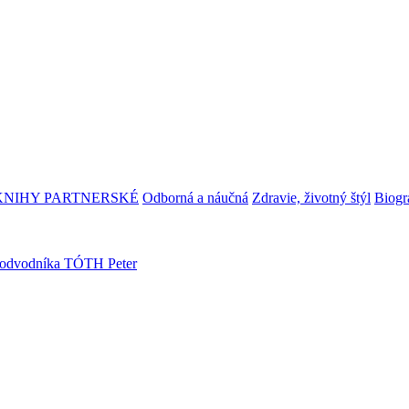
KNIHY PARTNERSKÉ
Odborná a náučná
Zdravie, životný štýl
Biogra
 podvodníka
TÓTH Peter