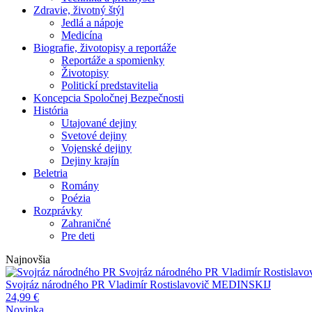
Zdravie, životný štýl
Jedlá a nápoje
Medicína
Biografie, životopisy a reportáže
Reportáže a spomienky
Životopisy
Politickí predstavitelia
Koncepcia Spoločnej Bezpečnosti
História
Utajované dejiny
Svetové dejiny
Vojenské dejiny
Dejiny krajín
Beletria
Romány
Poézia
Rozprávky
Zahraničné
Pre deti
Najnovšia
Svojráz národného PR
Vladimír Rostisla
Svojráz národného PR
Vladimír Rostislavovič MEDINSKIJ
24,99
€
Novinka