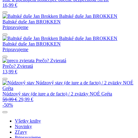
16,99
€
Baltské duše
Jan BROKKEN
Baltské duše
Jan BROKKEN
Pripravujeme
Baltské duše
Jan BROKKEN
Baltské duše
Jan BROKKEN
Pripravujeme
Prečo? Zvieratá
Prečo? Zvieratá
13,99
€
Núdzový stav (de iure a de facto) / 2 zväzky
NOÉ
Gréta
Núdzový stav (de iure a de facto) / 2 zväzky
NOÉ Gréta
59,99
€
29,99
€
-50%
Všetky knihy
Novinky
Zľavy
Pripravujeme