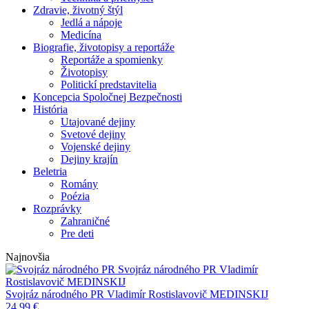
Zdravie, životný štýl
Jedlá a nápoje
Medicína
Biografie, životopisy a reportáže
Reportáže a spomienky
Životopisy
Politickí predstavitelia
Koncepcia Spoločnej Bezpečnosti
História
Utajované dejiny
Svetové dejiny
Vojenské dejiny
Dejiny krajín
Beletria
Romány
Poézia
Rozprávky
Zahraničné
Pre deti
Najnovšia
Svojráz národného PR
Vladimír
Rostislavovič MEDINSKIJ
Svojráz národného PR
Vladimír Rostislavovič MEDINSKIJ
24,99
€