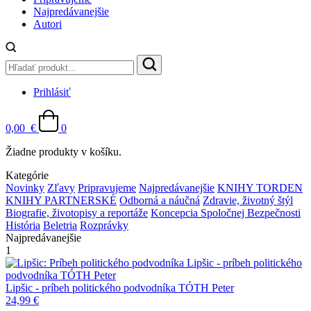
Najpredávanejšie
Autori
Prihlásiť
0,00
€
0
Žiadne produkty v košíku.
Kategórie
Novinky
Zľavy
Pripravujeme
Najpredávanejšie
KNIHY TORDEN
KNIHY PARTNERSKÉ
Odborná a náučná
Zdravie, životný štýl
Biografie, životopisy a reportáže
Koncepcia Spoločnej Bezpečnosti
História
Beletria
Rozprávky
Najpredávanejšie
1
Lipšic - príbeh politického
podvodníka
TÓTH Peter
Lipšic - príbeh politického podvodníka
TÓTH Peter
24,99
€