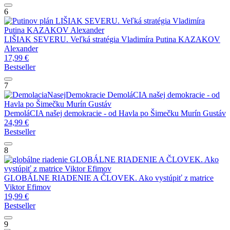
6
LIŠIAK SEVERU. Veľká stratégia Vladimíra
Putina
KAZAKOV Alexander
LIŠIAK SEVERU. Veľká stratégia Vladimíra Putina
KAZAKOV
Alexander
17,99
€
Bestseller
7
DemoláCIA našej demokracie - od
Havla po Šimečku
Murín Gustáv
DemoláCIA našej demokracie - od Havla po Šimečku
Murín Gustáv
24,99
€
Bestseller
8
GLOBÁLNE RIADENIE A ČLOVEK. Ako
vystúpiť z matrice
Viktor Efimov
GLOBÁLNE RIADENIE A ČLOVEK. Ako vystúpiť z matrice
Viktor Efimov
19,99
€
Bestseller
9