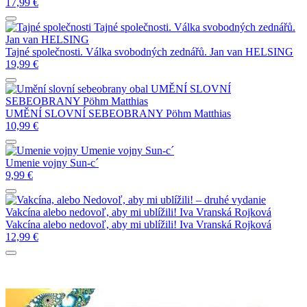
17,99
€
Tajné společnosti. Válka svobodných zednářů.
Jan van HELSING
Tajné společnosti. Válka svobodných zednářů.
Jan van HELSING
19,99
€
UMĚNÍ SLOVNÍ
SEBEOBRANY
Pöhm Matthias
UMĚNÍ SLOVNÍ SEBEOBRANY
Pöhm Matthias
10,99
€
Umenie vojny
Sun-c´
Umenie vojny
Sun-c´
9,99
€
Vakcína alebo nedovoľ, aby mi ublížili!
Iva Vranská Rojková
Vakcína alebo nedovoľ, aby mi ublížili!
Iva Vranská Rojková
12,99
€