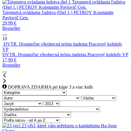
Tajomstvá ovládania ľudstva
(Diel 1.)
PETROV Konstantin Pavlovič Gen.
Tajomstvá ovládania ľudstva (Diel 1.)
PETROV Konstantin
Pavlovič Gen.
29,99
€
Bestseller
10
DVTR. Dostatočne všeobecná teória riadenia
Pracovný kolektív
VP
DVTR. Dostatočne všeobecná teória riadenia
Pracovný kolektív VP
17,99
€
Bestseller
DOPRAVA ZDARMA pri kúpe 3 a viac kníh
23 věcí, které vám neřeknou o kapitalismu
Ha-Joon
Chang