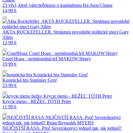
23 věcí, které vám neřeknou o kapitalismu
Ha-Joon Chang
14,99
€
AKTA ROCKEFELLER. Struktura novodobé
politické moci
Gary Allen
AKTA ROCKEFELLER. Struktura novodobé politické moci
Gary
Allen
12,99
€
Cruel Hoax - nemilosrdná lež
MAKOW Henry
Cruel Hoax - nemilosrdná lež
MAKOW Henry
19,99
€
Kosmická hra
Stanislav Grof
Kosmická hra
Stanislav Grof
23,99
€
Krycie meno - BEŽEC
TÓTH Peter
Krycie meno - BEŽEC
TÓTH Peter
11,99
€
NEJČISTŠÍ RASA. Proč Severokorejci
jednají tak, jak jednají?
Brian Reynolds MYERS
NEJČISTŠÍ RASA. Proč Severokorejci jednají tak, jak jednají?