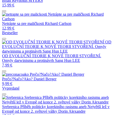
Brian Reynolds MYERS
15,99
€
Netrápte sa pre maličkosti
Richard
Carlson
Netrápte sa pre maličkosti
Richard Carlson
12,99
€
Bestseller
OD
EVOLUČNÍ TEORIE K NOVÉ TEORII STVOŘENÍ. Omyly
darwinismu a protinávrh
Sang Hun LEE
OD EVOLUČNÍ TEORIE K NOVÉ TEORII STVOŘENÍ.
Omyly darwinismu a protinávrh
Sang Hun LEE
7,99
€
Prečo?Načo?Ako?
Daniel Berger
Prečo?Načo?Ako?
Daniel Berger
9,99
€
Vypredané
Srebrenica Příběh politicky korektního rasismu aneb
Největší lež v Evropě od konce 2. světové války
Dorin Alexandre
Srebrenica Příběh politicky korektního rasismu aneb Největší lež v
Evropě od konce 2. světové války
Dorin Alexandre