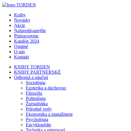
Knihy
Novinky
Akcie
Najpredávanejšie
Pripravujeme
Katalóg 2024
Ostatné
O nás
Kontakt
KNIHY TORDEN
KNIHY PARTNERSKÉ
Odborná a náučná
Sociológia
Ezoterika a duchovno
Filozofia
Politológia
Žurnalistika
Prírodné vedy
Ekonomika a manažment
Psychológia
Encyklopédie
Technika a priemysel