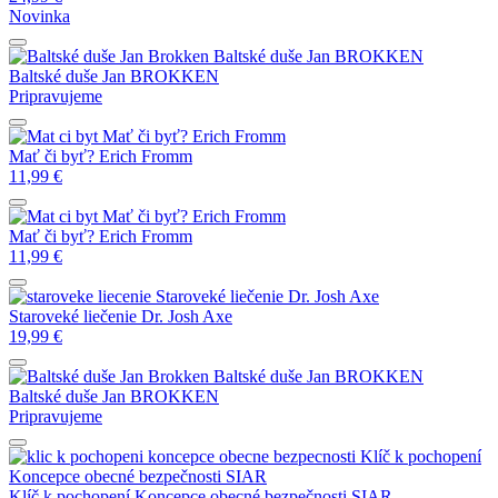
Novinka
Baltské duše
Jan BROKKEN
Baltské duše
Jan BROKKEN
Pripravujeme
Mať či byť?
Erich Fromm
Mať či byť?
Erich Fromm
11,99
€
Mať či byť?
Erich Fromm
Mať či byť?
Erich Fromm
11,99
€
Staroveké liečenie
Dr. Josh Axe
Staroveké liečenie
Dr. Josh Axe
19,99
€
Baltské duše
Jan BROKKEN
Baltské duše
Jan BROKKEN
Pripravujeme
Klíč k pochopení
Koncepce obecné bezpečnosti
SIAR
Klíč k pochopení Koncepce obecné bezpečnosti
SIAR