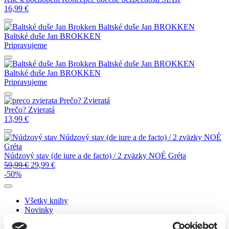
16,99
€
Baltské duše
Jan BROKKEN
Baltské duše
Jan BROKKEN
Pripravujeme
Baltské duše
Jan BROKKEN
Baltské duše
Jan BROKKEN
Pripravujeme
Prečo? Zvieratá
Prečo? Zvieratá
13,99
€
Núdzový stav (de iure a de facto) / 2 zväzky
NOÉ
Gréta
Núdzový stav (de iure a de facto) / 2 zväzky
NOÉ Gréta
59,99
€
29,99
€
-50%
Všetky knihy
Novinky
Zľavy
Pripravujeme