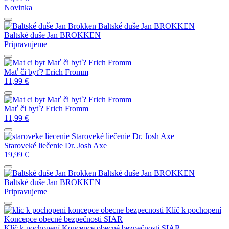
Novinka
Baltské duše
Jan BROKKEN
Baltské duše
Jan BROKKEN
Pripravujeme
Mať či byť?
Erich Fromm
Mať či byť?
Erich Fromm
11,99
€
Mať či byť?
Erich Fromm
Mať či byť?
Erich Fromm
11,99
€
Staroveké liečenie
Dr. Josh Axe
Staroveké liečenie
Dr. Josh Axe
19,99
€
Baltské duše
Jan BROKKEN
Baltské duše
Jan BROKKEN
Pripravujeme
Klíč k pochopení
Koncepce obecné bezpečnosti
SIAR
Klíč k pochopení Koncepce obecné bezpečnosti
SIAR