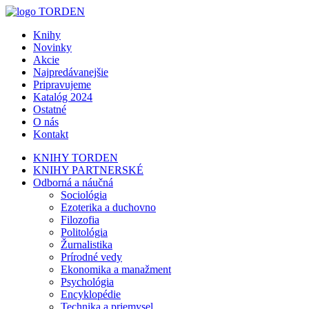
Knihy
Novinky
Akcie
Najpredávanejšie
Pripravujeme
Katalóg 2024
Ostatné
O nás
Kontakt
KNIHY TORDEN
KNIHY PARTNERSKÉ
Odborná a náučná
Sociológia
Ezoterika a duchovno
Filozofia
Politológia
Žurnalistika
Prírodné vedy
Ekonomika a manažment
Psychológia
Encyklopédie
Technika a priemysel