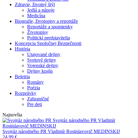
Zdravie, životný štýl
Jedlá a nápoje
Medicína
Biografie, životopisy a reportáže
Reportáže a spomienky
Životopisy
Politickí predstavitelia
Koncepcia Spoločnej Bezpečnosti
História
Utajované dejiny
Svetové dejiny
Vojenské dejiny
Dejiny krajín
Beletria
Romány
Poézia
Rozprávky
Zahraničné
Pre deti
Najnovšia
Svojráz národného PR
Vladimír
Rostislavovič MEDINSKIJ
Svojráz národného PR
Vladimír Rostislavovič MEDINSKIJ
24,99
€