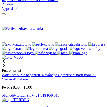
23,99
€
Vypredané
Pozreli ste si
Zatiaľ ste si nič nepozreli. Neváhajte a prezrite si našu ponuku.
Vymazať históriu
Po-Pia 8:00 – 15:00
obchod@torden.sk
+421 948 959 919