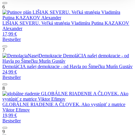
6
LIŠIAK SEVERU. Veľká stratégia Vladimíra
Putina
KAZAKOV Alexander
LIŠIAK SEVERU. Veľká stratégia Vladimíra Putina
KAZAKOV
Alexander
17,99
€
Bestseller
7
DemoláCIA našej demokracie - od
Havla po Šimečku
Murín Gustáv
DemoláCIA našej demokracie - od Havla po Šimečku
Murín Gustáv
24,99
€
Bestseller
8
GLOBÁLNE RIADENIE A ČLOVEK. Ako
vystúpiť z matrice
Viktor Efimov
GLOBÁLNE RIADENIE A ČLOVEK. Ako vystúpiť z matrice
Viktor Efimov
19,99
€
Bestseller
9