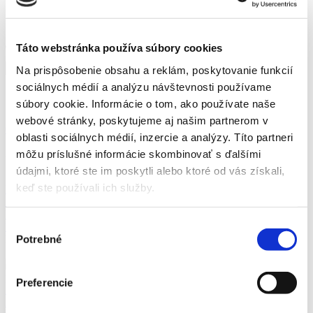
Najpredávanejšie
Autori
Táto webstránka používa súbory cookies
Na prispôsobenie obsahu a reklám, poskytovanie funkcií
sociálnych médií a analýzu návštevnosti používame
Prihlásiť
súbory cookie. Informácie o tom, ako používate naše
webové stránky, poskytujeme aj našim partnerom v
0,00
€
0
oblasti sociálnych médií, inzercie a analýzy. Títo partneri
Žiadne produkty v košíku.
môžu príslušné informácie skombinovať s ďalšími
údajmi, ktoré ste im poskytli alebo ktoré od vás získali,
Kategórie
keď ste používali ich služby.
Novinky
Zľavy
Pripravujeme
Najpredávanejšie
KNIHY TORDEN
KNIHY PARTNERSKÉ
Odborná a náučná
Zdravie, životný štýl
Biografie, životopisy a reportáže
Koncepcia Spoločnej Bezpečnosti
Výber
História
Beletria
Rozprávky
Potrebné
Najpredávanejšie
súhlasu
1
Lipšic - príbeh politického
podvodníka
TÓTH Peter
Preferencie
Lipšic - príbeh politického podvodníka
TÓTH Peter
24,99
€