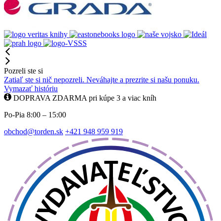
Pozreli ste si
Zatiaľ ste si nič nepozreli. Neváhajte a prezrite si našu ponuku.
Vymazať históriu
DOPRAVA ZDARMA pri kúpe 3 a viac kníh
Po-Pia 8:00 – 15:00
obchod@torden.sk
+421 948 959 919