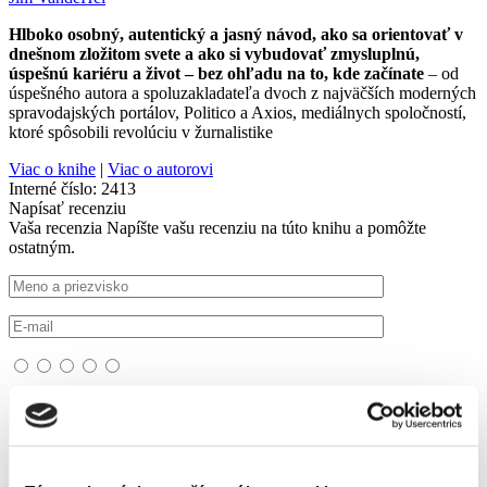
Hlboko osobný, autentický a jasný návod, ako sa orientovať v
dnešnom zložitom svete a ako si vybudovať zmysluplnú,
úspešnú kariéru a život – bez ohľadu na to, kde začínate
– od
úspešného autora a spoluzakladateľa dvoch z najväčších moderných
spravodajských portálov, Politico a Axios, mediálnych spoločností,
ktoré spôsobili revolúciu v žurnalistike
Viac o knihe
|
Viac o autorovi
Interné číslo:
2413
Napísať recenziu
Vaša recenzia
Napíšte vašu recenziu na túto knihu a pomôžte
ostatným.