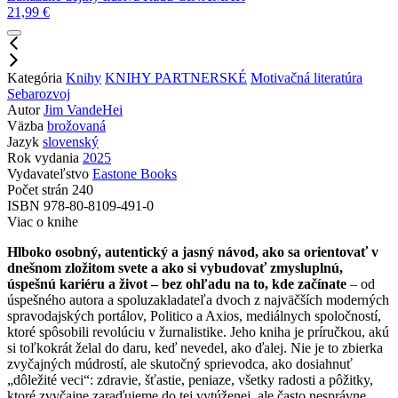
21,99
€
Kategória
Knihy
KNIHY PARTNERSKÉ
Motivačná literatúra
Sebarozvoj
Autor
Jim VandeHei
Väzba
brožovaná
Jazyk
slovenský
Rok vydania
2025
Vydavateľstvo
Eastone Books
Počet strán
240
ISBN
978-80-8109-491-0
Viac o knihe
Hlboko osobný, autentický a jasný návod, ako sa orientovať v
dnešnom zložitom svete a ako si vybudovať zmysluplnú,
úspešnú kariéru a život – bez ohľadu na to, kde začínate
– od
úspešného autora a spoluzakladateľa dvoch z najväčších moderných
spravodajských portálov, Politico a Axios, mediálnych spoločností,
ktoré spôsobili revolúciu v žurnalistike. Jeho kniha je príručkou, akú
si toľkokrát želal do daru, keď nevedel, ako ďalej. Nie je to zbierka
zvyčajných múdrostí, ale skutočný sprievodca, ako dosiahnuť
„dôležité veci“: zdravie, šťastie, peniaze, všetky radosti a pôžitky,
ktoré zvyčajne zaraďujeme do tej vytúženej, ale často nesprávne