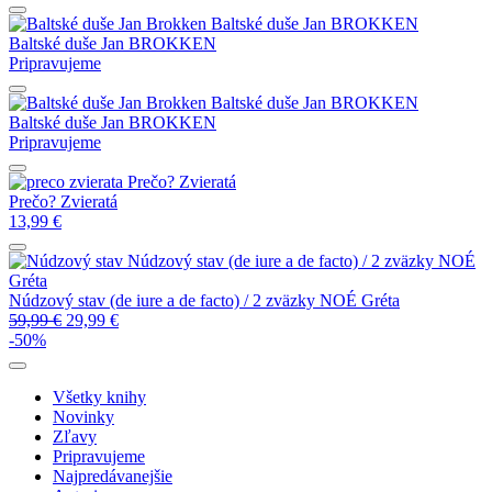
Baltské duše
Jan BROKKEN
Baltské duše
Jan BROKKEN
Pripravujeme
Baltské duše
Jan BROKKEN
Baltské duše
Jan BROKKEN
Pripravujeme
Prečo? Zvieratá
Prečo? Zvieratá
13,99
€
Núdzový stav (de iure a de facto) / 2 zväzky
NOÉ
Gréta
Núdzový stav (de iure a de facto) / 2 zväzky
NOÉ Gréta
59,99
€
29,99
€
-50%
Všetky knihy
Novinky
Zľavy
Pripravujeme
Najpredávanejšie