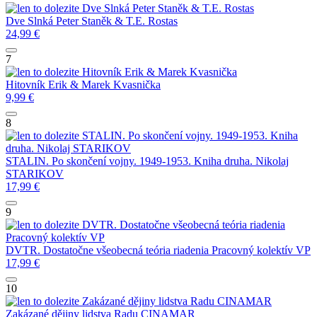
Dve Slnká
Peter Staněk & T.E. Rostas
Dve Slnká
Peter Staněk & T.E. Rostas
24,99
€
7
Hitovník
Erik & Marek Kvasnička
Hitovník
Erik & Marek Kvasnička
9,99
€
8
STALIN. Po skončení vojny. 1949-1953. Kniha
druha.
Nikolaj STARIKOV
STALIN. Po skončení vojny. 1949-1953. Kniha druha.
Nikolaj
STARIKOV
17,99
€
9
DVTR. Dostatočne všeobecná teória riadenia
Pracovný kolektív VP
DVTR. Dostatočne všeobecná teória riadenia
Pracovný kolektív VP
17,99
€
10
Zakázané dějiny lidstva
Radu CINAMAR
Zakázané dějiny lidstva
Radu CINAMAR