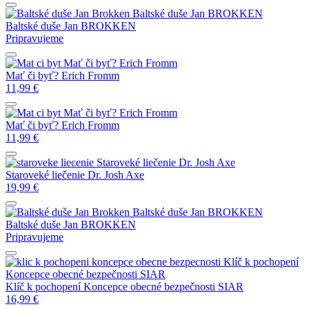
Baltské duše
Jan BROKKEN
Baltské duše
Jan BROKKEN
Pripravujeme
Mať či byť?
Erich Fromm
Mať či byť?
Erich Fromm
11,99
€
Mať či byť?
Erich Fromm
Mať či byť?
Erich Fromm
11,99
€
Staroveké liečenie
Dr. Josh Axe
Staroveké liečenie
Dr. Josh Axe
19,99
€
Baltské duše
Jan BROKKEN
Baltské duše
Jan BROKKEN
Pripravujeme
Klíč k pochopení
Koncepce obecné bezpečnosti
SIAR
Klíč k pochopení Koncepce obecné bezpečnosti
SIAR
16,99
€