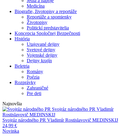
Jedlá a nápoje
Medicína
Biografie, životopisy a reportáže
Reportáže a spomienky
Životopisy
Politickí predstavitelia
Koncepcia Spoločnej Bezpečnosti
História
Utajované dejiny
Svetové dejiny
Vojenské dejiny
Dejiny krajín
Beletria
Romány
Poézia
Rozprávky
Zahraničné
Pre deti
Najnovšia
Svojráz národného PR
Vladimír
Rostislavovič MEDINSKIJ
Svojráz národného PR
Vladimír Rostislavovič MEDINSKIJ
24,99
€
Novinka