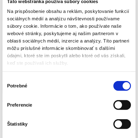
Táto webstránka používa súbory cookies
Na prispôsobenie obsahu a reklám, poskytovanie funkcií
sociálnych médií a analýzu návštevnosti používame
súbory cookie. Informácie o tom, ako používate naše
Súhlasím so spracovaním osobných údajov pre kontaktné účely.
webové stránky, poskytujeme aj našim partnerom v
Viac informácií tu.
oblasti sociálnych médií, inzercie a analýzy. Títo partneri
môžu príslušné informácie skombinovať s ďalšími
údajmi, ktoré ste im poskytli alebo ktoré od vás získali,
5 ks na sklade
keď ste používali ich služby.
12,99
€
Výber
množstvo Len to dôležité
Potrebné
súhlasu
Pridať do košíka
Pridať do
Preferencie
Súvisiace produkty
1
Znovuzrodenie starej vieronauky slovenskej (Diel
Štatistiky
I. - Úvod do vieronauky)
Ing. Štefan Pecho, PhD.
Znovuzrodenie starej vieronauky slovenskej (Diel I. - Úvod do
vieronauky)
Ing. Štefan Pecho, PhD.