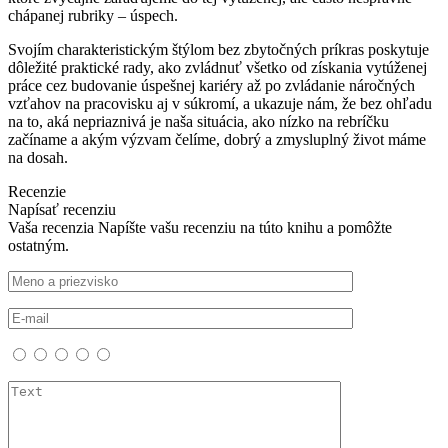
chápanej rubriky – úspech.
Svojím charakteristickým štýlom bez zbytočných príkras poskytuje
dôležité praktické rady, ako zvládnuť všetko od získania vytúženej
práce cez budovanie úspešnej kariéry až po zvládanie náročných
vzťahov na pracovisku aj v súkromí, a ukazuje nám, že bez ohľadu
na to, aká nepriaznivá je naša situácia, ako nízko na rebríčku
začíname a akým výzvam čelíme, dobrý a zmysluplný život máme
na dosah.
Recenzie
Napísať recenziu
Vaša recenzia
Napíšte vašu recenziu na túto knihu a pomôžte
ostatným.