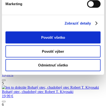
18,99
€
Marketing
2
Moudrost šamanů
Tony Samara
Moudrost šamanů
Tony Samara
Zobraziť detaily
15,99
€
3
Ursula Gates
Frederic Baldan
Povoliť všetko
Ursula Gates
Frederic Baldan
20,99
€
Povoliť výber
4
FALEŠNÁ DEMOKRACIE. Manifest osudu
USA
F. William ENGDAHL
Odmietnuť všetko
FALEŠNÁ DEMOKRACIE. Manifest osudu USA
F. William
ENGDAHL
19,99
€
5
Bohatý otec, chudobný otec
Robert T. Kiyosaki
Bohatý otec, chudobný otec
Robert T. Kiyosaki
19,99
€
6