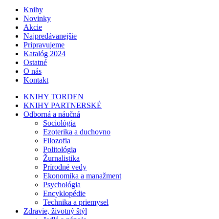
Knihy
Novinky
Akcie
Najpredávanejšie
Pripravujeme
Katalóg 2024
Ostatné
O nás
Kontakt
KNIHY TORDEN
KNIHY PARTNERSKÉ
Odborná a náučná
Sociológia
Ezoterika a duchovno
Filozofia
Politológia
Žurnalistika
Prírodné vedy
Ekonomika a manažment
Psychológia
Encyklopédie
Technika a priemysel
Zdravie, životný štýl