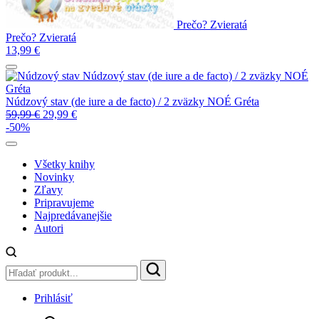
Prečo? Zvieratá
Prečo? Zvieratá
13,99
€
Núdzový stav (de iure a de facto) / 2 zväzky
NOÉ
Gréta
Núdzový stav (de iure a de facto) / 2 zväzky
NOÉ Gréta
59,99
€
29,99
€
-50%
Všetky knihy
Novinky
Zľavy
Pripravujeme
Najpredávanejšie
Autori
Prihlásiť