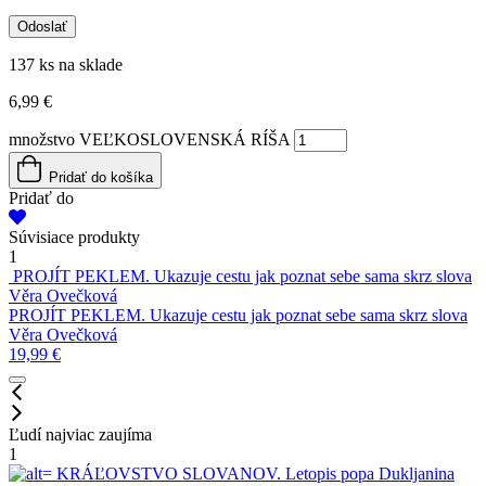
137 ks na sklade
6,99
€
množstvo VEĽKOSLOVENSKÁ RÍŠA
Pridať do košíka
Pridať do
Súvisiace produkty
1
2
PROJÍT PEKLEM. Ukazuje cestu jak poznat sebe sama skrz slova
Věra Ovečková
B
PROJÍT PEKLEM. Ukazuje cestu jak poznat sebe sama skrz slova
1
Věra Ovečková
19,99
€
Ľudí najviac zaujíma
1
KRÁĽOVSTVO SLOVANOV. Letopis popa Dukljanina