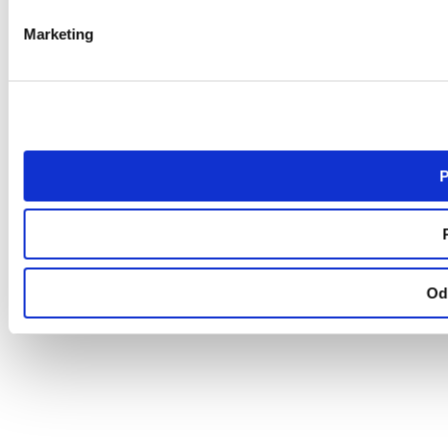
Marketing
P
Od