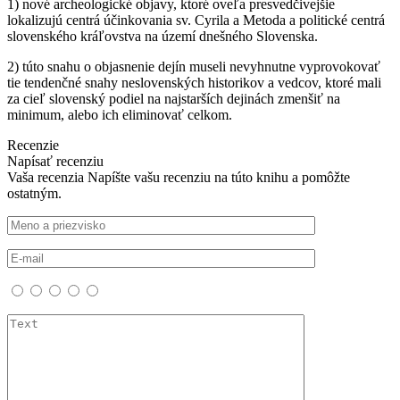
1) nové archeologické objavy, ktoré oveľa presvedčivejšie
lokalizujú centrá účinkovania sv. Cyrila a Metoda a politické centrá
slovenského kráľovstva na území dnešného Slovenska.
2) túto snahu o objasnenie dejín museli nevyhnutne vyprovokovať
tie tendenčné snahy neslovenských historikov a vedcov, ktoré mali
za cieľ slovenský podiel na najstarších dejinách zmenšiť na
minimum, alebo ich eliminovať celkom.
Recenzie
Napísať recenziu
Vaša recenzia
Napíšte vašu recenziu na túto knihu a pomôžte
ostatným.