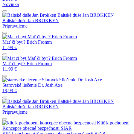
Novinka
Baltské duše
Jan BROKKEN
Baltské duše
Jan BROKKEN
Pripravujeme
Mať či byť?
Erich Fromm
Mať či byť?
Erich Fromm
11,99
€
Mať či byť?
Erich Fromm
Mať či byť?
Erich Fromm
11,99
€
Staroveké liečenie
Dr. Josh Axe
Staroveké liečenie
Dr. Josh Axe
19,99
€
Baltské duše
Jan BROKKEN
Baltské duše
Jan BROKKEN
Pripravujeme
Klíč k pochopení
Koncepce obecné bezpečnosti
SIAR
Klíč k pochopení Koncepce obecné bezpečnosti
SIAR