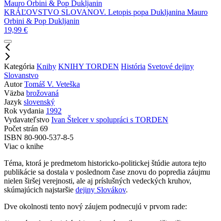
Mauro Orbini & Pop Dukljanin
KRÁĽOVSTVO SLOVANOV. Letopis popa Dukljanina
Mauro
Orbini & Pop Dukljanin
19,99
€
Kategória
Knihy
KNIHY TORDEN
História
Svetové dejiny
Slovanstvo
Autor
Tomáš V. Veteška
Väzba
brožovaná
Jazyk
slovenský
Rok vydania
1992
Vydavateľstvo
Ivan Štelcer v spolupráci s TORDEN
Počet strán
69
ISBN
80-900-537-8-5
Viac o knihe
Téma, ktorá je predmetom historicko-politickej štúdie autora tejto
publikácie sa dostala v poslednom čase znovu do popredia záujmu
nielen širšej verejnosti, ale aj príslušných vedeckých kruhov,
skúmajúcich najstaršie
dejiny Slovákov
.
Dve okolnosti tento nový záujem podnecujú v prvom rade: