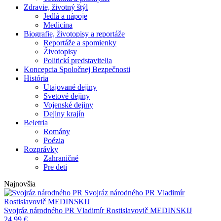
Zdravie, životný štýl
Jedlá a nápoje
Medicína
Biografie, životopisy a reportáže
Reportáže a spomienky
Životopisy
Politickí predstavitelia
Koncepcia Spoločnej Bezpečnosti
História
Utajované dejiny
Svetové dejiny
Vojenské dejiny
Dejiny krajín
Beletria
Romány
Poézia
Rozprávky
Zahraničné
Pre deti
Najnovšia
Svojráz národného PR
Vladimír
Rostislavovič MEDINSKIJ
Svojráz národného PR
Vladimír Rostislavovič MEDINSKIJ
24,99
€