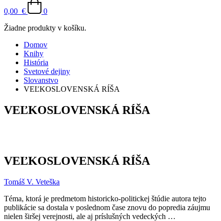
0,00
€
0
Žiadne produkty v košíku.
Domov
Knihy
História
Svetové dejiny
Slovanstvo
VEĽKOSLOVENSKÁ RÍŠA
VEĽKOSLOVENSKÁ RÍŠA
VEĽKOSLOVENSKÁ RÍŠA
Tomáš V. Veteška
Téma, ktorá je predmetom historicko-politickej štúdie autora tejto
publikácie sa dostala v poslednom čase znovu do popredia záujmu
nielen širšej verejnosti, ale aj príslušných vedeckých …