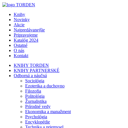
Knihy
Novinky
Akcie
Najpredávanejšie
Pripravujeme
Katalóg 2024
Ostatné
O nás
Kontakt
KNIHY TORDEN
KNIHY PARTNERSKÉ
Odborná a náučná
Sociológia
Ezoterika a duchovno
Filozofia
Politológia
Žurnalistika
Prírodné vedy
Ekonomika a manažment
Psychológia
Encyklopédie
Technika a priemysel